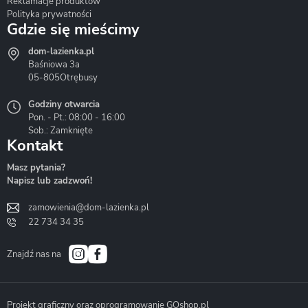
Reklamacje produktów
Polityka prywatności
Gdzie się mieścimy
dom-lazienka.pl
Hydrostop
Inea
Invena
Baśniowa 3a
05-805
Otrębusy
Godziny otwarcia
Pon. - Pt.: 08:00 - 16:00
Sob.: Zamknięte
Kontakt
Liveno
Loge Garden
Massi
Masz pytania?
Napisz lub zadzwoń!
zamowienia@dom-lazienka.pl
22 734 34 35
Mazur
Metal-Hurt
Moel
Bath&Spa
Znajdź nas na
Projekt graficzny oraz oprogramowanie GOshop.pl