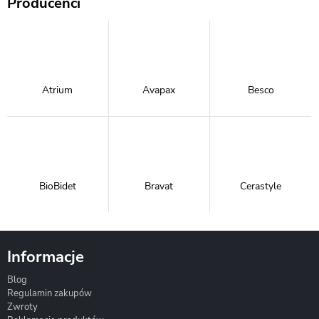
Producenci
Atrium
Avapax
Besco
BioBidet
Bravat
Cerastyle
Informacje
Blog
Corsan
Gante
Hydrosan
Regulamin zakupów
Zwroty