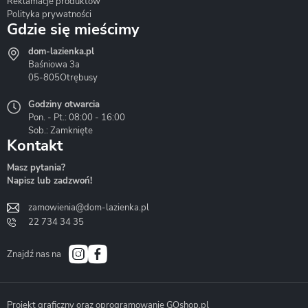
Reklamacje produktów
Polityka prywatności
Gdzie się mieścimy
dom-lazienka.pl
Hydrostop
Inea
Invena
Baśniowa 3a
05-805
Otrębusy
Godziny otwarcia
Pon. - Pt.: 08:00 - 16:00
Sob.: Zamknięte
Kontakt
Liveno
Loge Garden
Massi
Masz pytania?
Napisz lub zadzwoń!
zamowienia@dom-lazienka.pl
22 734 34 35
Mazur
Metal-Hurt
Moel
Bath&Spa
Znajdź nas na
Projekt graficzny oraz oprogramowanie GOshop.pl