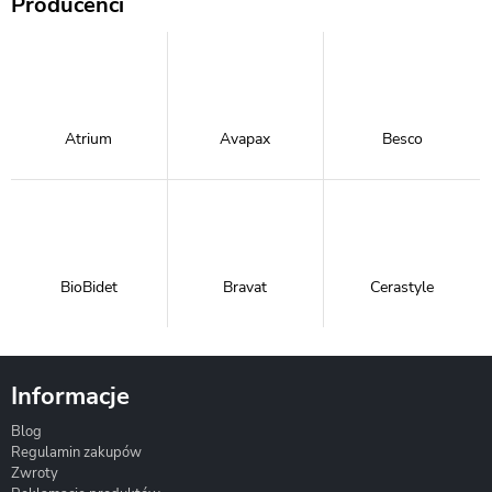
Producenci
Atrium
Avapax
Besco
BioBidet
Bravat
Cerastyle
Informacje
Blog
Corsan
Gante
Hydrosan
Regulamin zakupów
Zwroty