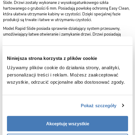
Slide. Drzwi zostały wykonane z wysokogatunkowego szkła
hartowanego o grubości 6 mm. Posiadają powłokę ochronną Easy Clean,
która ułatwia utrzymanie kabiny w czystości. Dzięki specjalnej fazie
produkcji są trwałe i łatwe w utrzymaniu czystości.
Model Rapid Slide posiada sprawnie działający system przesuwny,
umożliwiający łatwe otwieranie i zamykanie drzwi. Drzwi posiadają
łożyskowane rolki. System jezdny zaprojektowany został tak, aby działał
idealnie gładko przez cały czas użytkowania. Dzięki niezwykle
przemyślanym rozwiązaniom uszczelki zastosowane w drzwiach
zapewniają 100% szczelność i niezawodność podczas użytkowania.
Niniejsza strona korzysta z plików cookie
Szklane drzwi do prysznica są dostępne w siedmiu rozmiarach, tak aby
Używamy plików cookie do działania strony, analityki,
każdy mógł dobrać odpowiedni do swojego projektu. Przed zakupem
personalizacji treści i reklam. Możesz zaakceptować
należy dokładnie zmierzyć szerokość oraz wysokość wnęki. Dobrze
wszystkie, odrzucić opcjonalne albo dostosować zgody.
dobrane drzwi prysznicowe stworzą idealny wygląd łazienki i zapewnią
odpowiednią dawkę prywatności.
Drzwi przystosowane są do montażu na posadzce z odpływem liniowym
jak i na brodziku.
Pokaż szczegóły
przesuwne uniwerslane
Sposób otwierania drzwi:
prawe/lewe
Akceptuję wszystkie
Kierunek otwierania drzwi
uniwersalny prawy/lewy
Rozmiar
110 cm