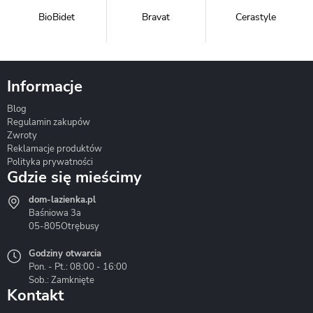
BioBidet
Bravat
Cerastyle
Informacje
Blog
Corsan
Gante
Hydrosan
Regulamin zakupów
Zwroty
Reklamacje produktów
Polityka prywatności
Gdzie się mieścimy
dom-lazienka.pl
Hydrostop
Inea
Invena
Baśniowa 3a
05-805
Otrębusy
Godziny otwarcia
Pon. - Pt.: 08:00 - 16:00
Sob.: Zamknięte
Kontakt
Liveno
Loge Garden
Massi