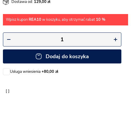
Dostawa od:
129,00
Wpisz kupon
REA10
w koszyku, aby otrzymać rabat
10 %
Dodaj do koszyka
Usługa wniesienia
+80,00 zł