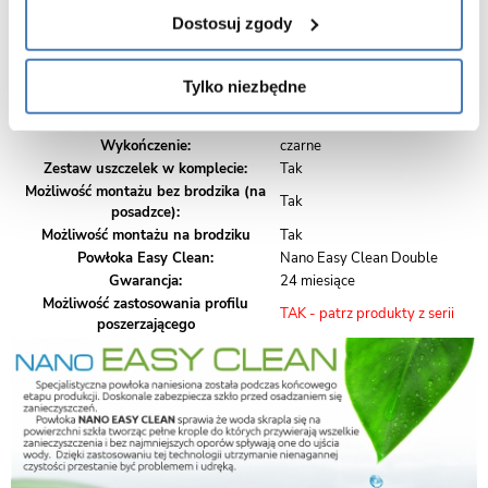
Zakres regulacji
109-111 cm
Dostosuj zgody
Wysokość
195 cm
Kolor szkła:
Transparent - przezroczysty
Grubość szkła:
6 mm hartowane
Tylko niezbędne
Materiał profili:
Stal nierdzewna
Materiał uchwytów:
Mosiadz
Wykończenie:
czarne
Zestaw uszczelek w komplecie:
Tak
Możliwość montażu bez brodzika (na
Tak
posadzce):
Możliwość montażu na brodziku
Tak
Powłoka Easy Clean:
Nano Easy Clean Double
Gwarancja:
24 miesiące
Możliwość zastosowania profilu
TAK - patrz produkty z serii
poszerzającego