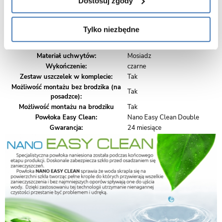
Dostosuj zgody
Zakres regulacji
129-131 cm
Wysokość
195 cm
Kolor szkła:
Transparent - przezroczysty
Tylko niezbędne
Grubość szkła:
6 mm hartowane
Materiał profili:
Stal nierdzewna
Materiał uchwytów:
Mosiadz
Wykończenie:
czarne
Zestaw uszczelek w komplecie:
Tak
Możliwość montażu bez brodzika (na
Tak
posadzce):
Możliwość montażu na brodziku
Tak
Powłoka Easy Clean:
Nano Easy Clean Double
Gwarancja:
24 miesiące