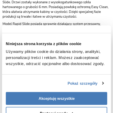
Slide. Drzwi zostały wykonane z wysokogatunkowego szkła
hartowanego o grubości 6 mm. Posiadają powłokę ochronną Easy Clean,
która ułatwia utrzymanie kabiny w czystości. Dzięki specjalnej fazie
produkcji są trwałe i łatwe w utrzymaniu czystości.
Model Rapid Slide posiada sprawnie działający system przesuwny,
umożliwiający łatwe otwieranie i zamykanie drzwi. Drzwi posiadają
łożyskowane rolki. System jezdny zaprojektowany został tak, aby działał
idealnie gładko przez cały czas użytkowania. Dzięki niezwykle
przemyślanym rozwiązaniom uszczelki zastosowane w drzwiach
Niniejsza strona korzysta z plików cookie
zapewniają 100% szczelność i niezawodność podczas użytkowania.
Używamy plików cookie do działania strony, analityki,
Szklane drzwi do prysznica są dostępne w siedmiu rozmiarach, tak aby
personalizacji treści i reklam. Możesz zaakceptować
każdy mógł dobrać odpowiedni do swojego projektu. Przed zakupem
wszystkie, odrzucić opcjonalne albo dostosować zgody.
należy dokładnie zmierzyć szerokość oraz wysokość wnęki. Dobrze
dobrane drzwi prysznicowe stworzą idealny wygląd łazienki i zapewnią
odpowiednią dawkę prywatności.
Drzwi przystosowane są do montażu na posadzce z odpływem liniowym
Pokaż szczegóły
jak i na brodziku.
przesuwne uniwerslane
Sposób otwierania drzwi:
Akceptuję wszystkie
prawe/lewe
Kierunek otwierania drzwi
uniwersalny prawy/lewy
Rozmiar
130 cm