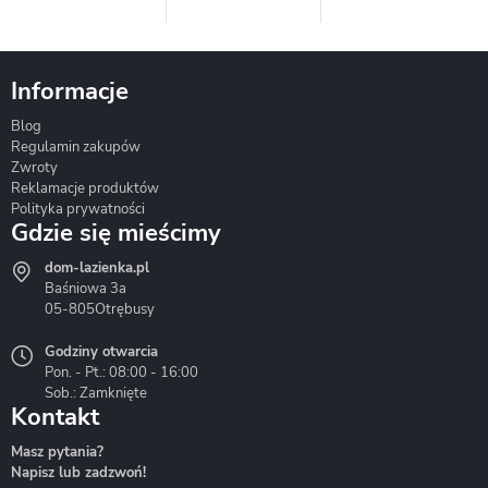
Informacje
Blog
Corsan
Gante
Hydrosan
Regulamin zakupów
Zwroty
Reklamacje produktów
Polityka prywatności
Gdzie się mieścimy
dom-lazienka.pl
Hydrostop
Inea
Invena
Baśniowa 3a
05-805
Otrębusy
Godziny otwarcia
Pon. - Pt.: 08:00 - 16:00
Sob.: Zamknięte
Kontakt
Liveno
Loge Garden
Massi
Masz pytania?
Napisz lub zadzwoń!