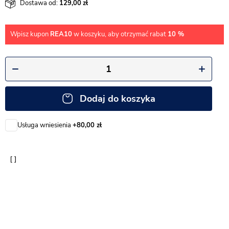
Dostawa od:
129,00
Wpisz kupon
REA10
w koszyku, aby otrzymać rabat
10 %
Dodaj do koszyka
Usługa wniesienia
+80,00 zł