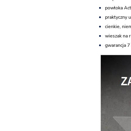
powłoka Acti
praktyczny 
cienkie, nie
wieszak na 
gwarancja 7 