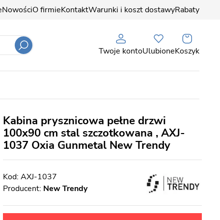
e
Nowości
O firmie
Kontakt
Warunki i koszt dostawy
Rabaty
Twoje konto
Ulubione
Koszyk
Kabina prysznicowa pełne drzwi
100x90 cm stal szczotkowana , AXJ-
1037 Oxia Gunmetal New Trendy
AXJ-1037
Producent:
New Trendy