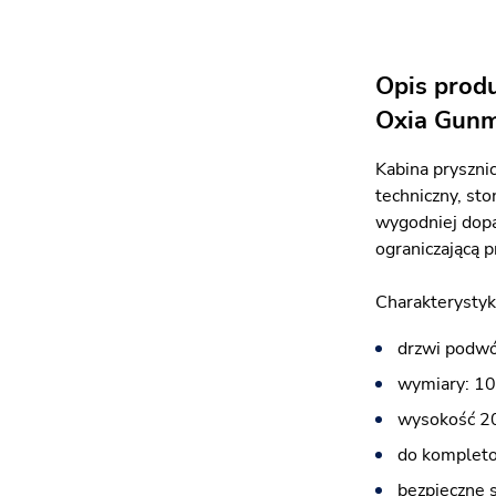
Opis prod
Oxia Gunm
Kabina pryszni
techniczny, st
wygodniej dopa
ograniczającą 
Charakterystyk
drzwi podwó
wymiary: 10
wysokość 2
do kompleto
bezpieczne 