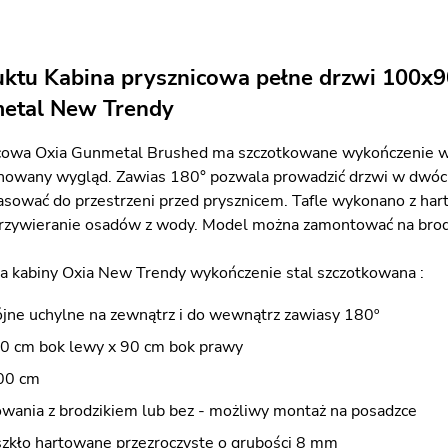
uktu Kabina prysznicowa pełne drzwi 100x9
etal New Trendy
cowa Oxia Gunmetal Brushed ma szczotkowane wykończenie w kol
onowany wygląd. Zawias 180° pozwala prowadzić drzwi w dwóch
sować do przestrzeni przed prysznicem. Tafle wykonano z har
przywieranie osadów z wody. Model można zamontować na brod
a kabiny Oxia New Trendy wykończenie stal szczotkowana :
jne uchylne na zewnątrz i do wewnątrz zawiasy 180º
0 cm bok lewy x 90 cm bok prawy
00 cm
wania z brodzikiem lub bez - możliwy montaż na posadzce
szkło hartowane przezroczyste o grubości 8 mm