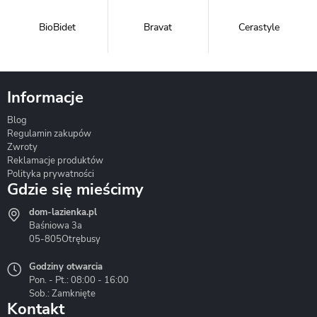
BioBidet
Bravat
Cerastyle
Informacje
Blog
Corsan
Gante
Hydrosan
Regulamin zakupów
Zwroty
Reklamacje produktów
Polityka prywatności
Gdzie się mieścimy
dom-lazienka.pl
Hydrostop
Inea
Invena
Baśniowa 3a
05-805
Otrębusy
Godziny otwarcia
Pon. - Pt.: 08:00 - 16:00
Sob.: Zamknięte
Kontakt
Liveno
Loge Garden
Massi