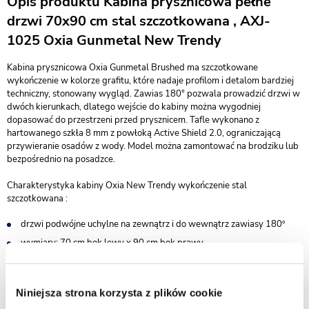
Opis produktu Kabina prysznicowa pełne
drzwi 70x90 cm stal szczotkowana , AXJ-
1025 Oxia Gunmetal New Trendy
Kabina prysznicowa Oxia Gunmetal Brushed ma szczotkowane
wykończenie w kolorze grafitu, które nadaje profilom i detalom bardziej
techniczny, stonowany wygląd. Zawias 180° pozwala prowadzić drzwi w
dwóch kierunkach, dlatego wejście do kabiny można wygodniej
dopasować do przestrzeni przed prysznicem. Tafle wykonano z
hartowanego szkła 8 mm z powłoką Active Shield 2.0, ograniczającą
przywieranie osadów z wody. Model można zamontować na brodziku lub
bezpośrednio na posadzce.
Charakterystyka kabiny Oxia New Trendy wykończenie stal
szczotkowana :
drzwi podwójne uchylne na zewnątrz i do wewnątrz zawiasy 180º
wymiary: 70 cm bok lewy x 90 cm bok prawy
wysokość 200 cm
do kompletowania z brodzikiem lub bez - możliwy montaż na
Niniejsza strona korzysta z plików cookie
posadzce