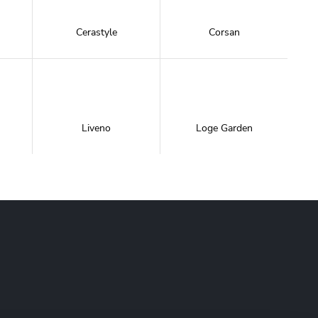
Cerastyle
Corsan
Liveno
Loge Garden
NewTrendy
Novoterm
Inwestycje