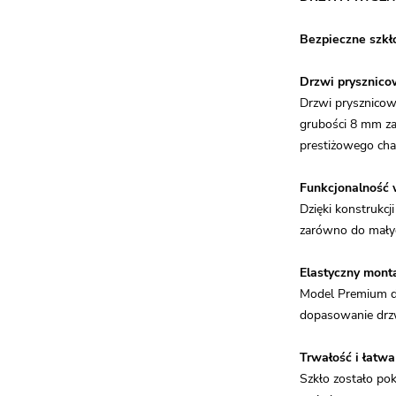
Bezpieczne szkł
Drzwi prysznico
Drzwi prysznicow
grubości 8 mm za
prestiżowego cha
Funkcjonalność 
Dzięki konstrukcj
zarówno do małych
Elastyczny mont
Model Premium da
dopasowanie drzw
Trwałość i łatwa
Szkło zostało pok