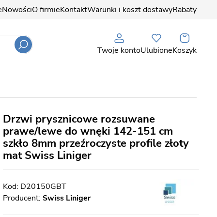
e
Nowości
O firmie
Kontakt
Warunki i koszt dostawy
Rabaty
Twoje konto
Ulubione
Koszyk
Drzwi prysznicowe rozsuwane
prawe/lewe do wnęki 142-151 cm
szkło 8mm przeźroczyste profile złoty
mat Swiss Liniger
D20150GBT
Producent:
Swiss Liniger