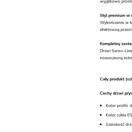
wyjątkowo proste
Styl premium w 
Wykończenie w ko
efektowną przest
Kompletny zest
Drzwi Swiss-Lini
nowoczesną estet
Cały produkt (sz
Cechy drzwi pry
Kolor profili:
Kolor szkła E
Szerokość drz