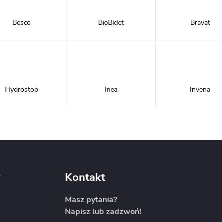
Besco
BioBidet
Bravat
Hydrostop
Inea
Invena
Metal-Hurt
Moel
New Trendy
y
Kontakt
Masz pytania?
Napisz lub zadzwoń!