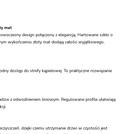
ty mat
owoczesny design połączony z elegancją. Hartowane szkło o
wym wykończeniu złoty mat dodają całości wyjątkowego,
odny dostęp do strefy kąpielowej. To praktyczne rozwiązanie
sadzce z odwodnieniem liniowym. Regulowane profile ułatwiają
cji.
czyszczeń, dzięki czemu utrzymanie drzwi w czystości jest