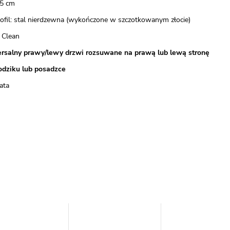
5 cm
rofil: stal nierdzewna (wykończone w szczotkowanym złocie)
 Clean
rsalny prawy/lewy drzwi rozsuwane na prawą lub lewą stronę
odziku lub posadzce
ata