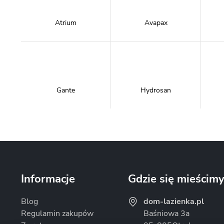
Atrium
Avapax
Gante
Hydrosan
Massi
Mazur Bath&Spa
Informacje
Gdzie się mieścim
Blog
dom-lazienka.pl
Regulamin zakupów
Baśniowa 3a