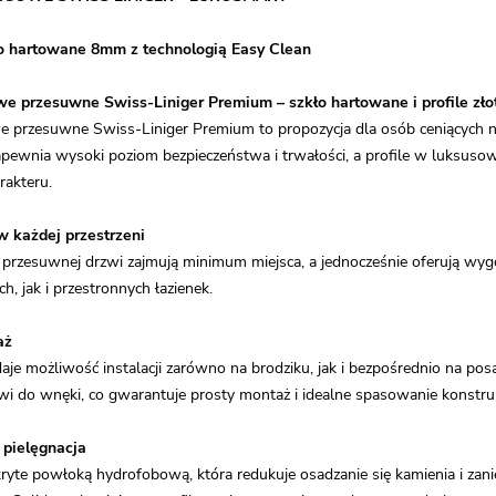
o hartowane 8mm z technologią Easy Clean
we przesuwne Swiss-Liniger Premium – szkło hartowane i profile zło
e przesuwne Swiss-Liniger Premium to propozycja dla osób ceniących n
pewnia wysoki poziom bezpieczeństwa i trwałości, a profile w luksuso
rakteru.
w każdej przestrzeni
i przesuwnej drzwi zajmują minimum miejsca, a jednocześnie oferują wyg
, jak i przestronnych łazienek.
aż
je możliwość instalacji zarówno na brodziku, jak i bezpośrednio na po
i do wnęki, co gwarantuje prosty montaż i idealne spasowanie konstruk
 pielęgnacja
ryte powłoką hydrofobową, która redukuje osadzanie się kamienia i zanie