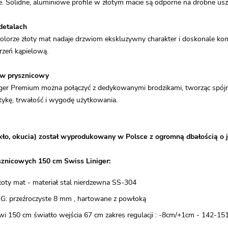
. Solidne, aluminiowe profile w złotym macie są odporne na drobne usz
detalach
lorze złoty mat nadaje drzwiom ekskluzywny charakter i doskonale kom
rzeń kąpielową.
aw prysznicowy
ger Premium można połączyć z dedykowanymi brodzikami, tworząc spójną i
ykę, trwałość i wygodę użytkowania.
kło, okucia) został wyprodukowany w Polsce z ogromną dbałością o j
sznicowych 150 cm Swiss Liniger:
 złoty mat - materiał stal nierdzewna SS-304
SG: przeźroczyste 8 mm , hartowane z powłoką
wi 150 cm światło wejścia 67 cm zakres regulacji : -8cm/+1cm - 142-15