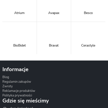
Atrium
Avapax
Besco
BioBidet
Bravat
Cerastyle
Informacje
Blog
Corsan
Gante
Hydrosan
Regulamin zakupów
Zwroty
Reklamacje produktów
Polityka prywatności
Gdzie się mieścimy