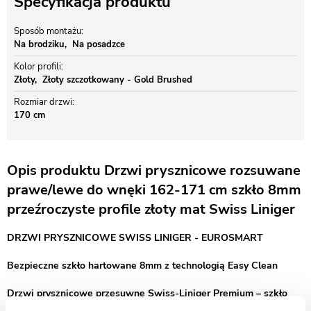
Specyfikacja produktu
Sposób montażu
Na brodziku
Na posadzce
Kolor profili
Złoty
Złoty szczotkowany - Gold Brushed
Rozmiar drzwi
170 cm
Opis produktu Drzwi prysznicowe rozsuwane
prawe/lewe do wnęki 162-171 cm szkło 8mm
przeźroczyste profile złoty mat Swiss Liniger
DRZWI PRYSZNICOWE SWISS LINIGER - EUROSMART
Bezpieczne szkło hartowane 8mm z technologią Easy Clean
Drzwi prysznicowe przesuwne Swiss-Liniger Premium – szkło
hartowane i profile złoty mat