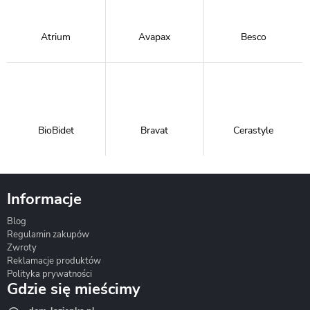
Atrium
Avapax
Besco
BioBidet
Bravat
Cerastyle
Informacje
Blog
Corsan
Gante
Hydrosan
Regulamin zakupów
Zwroty
Reklamacje produktów
Polityka prywatności
Gdzie się mieścimy