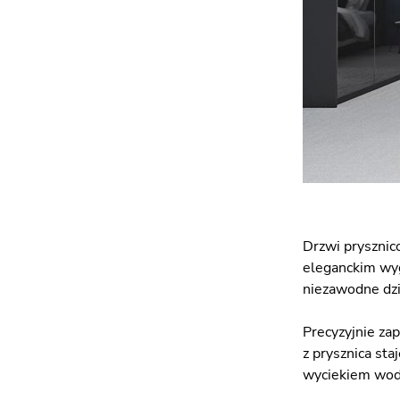
Drzwi prysznic
eleganckim wyg
niezawodne dzia
Precyzyjnie za
z prysznica st
wyciekiem wody