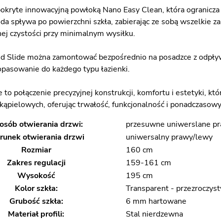
pokryte innowacyjną powłoką Nano Easy Clean, która ogranicza o
da spływa po powierzchni szkła, zabierając ze sobą wszelkie z
nej czystości przy minimalnym wysiłku.
d Slide można zamontować bezpośrednio na posadzce z odpływ
dopasowanie do każdego typu łazienki.
e to połączenie precyzyjnej konstrukcji, komfortu i estetyki, 
kąpielowych, oferując trwałość, funkcjonalność i ponadczasowy 
osób otwierania drzwi:
przesuwne uniwerslane p
runek otwierania drzwi
uniwersalny prawy/lewy
Rozmiar
160 cm
Zakres regulacji
159-161 cm
Wysokość
195 cm
Kolor szkła:
Transparent - przezroczyst
Grubość szkła:
6 mm hartowane
Materiał profili:
Stal nierdzewna