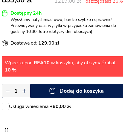
899,00
1219,00
oszczędzasz 26%
Dostępny 24h
Wysyłamy natychmiastowo, bardzo szybko i sprawnie!
Przewidywany czas wysyłki w przypadku zamówienia do
godziny 10:30: Jutro (dotyczy dni roboczych)
Dostawa od:
129,00
Wpisz kupon
REA10
w koszyku, aby otrzymać rabat
10 %
Dodaj do koszyka
Usługa wniesienia
+80,00 zł