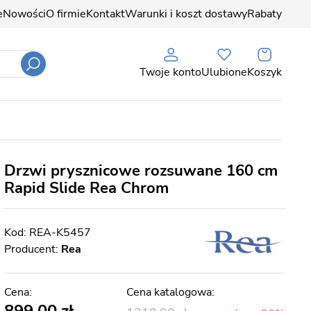
e
Nowości
O firmie
Kontakt
Warunki i koszt dostawy
Rabaty
Twoje konto
Ulubione
Koszyk
Drzwi prysznicowe rozsuwane 160 cm
Rapid Slide Rea Chrom
REA-K5457
Producent:
Rea