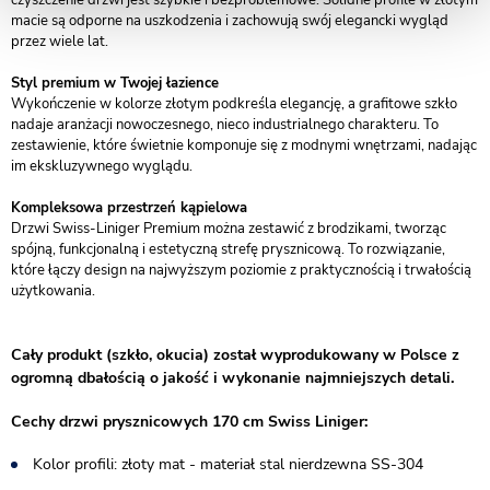
czyszczenie drzwi jest szybkie i bezproblemowe. Solidne profile w złotym
macie są odporne na uszkodzenia i zachowują swój elegancki wygląd
przez wiele lat.
Styl premium w Twojej łazience
Wykończenie w kolorze złotym podkreśla elegancję, a grafitowe szkło
nadaje aranżacji nowoczesnego, nieco industrialnego charakteru. To
zestawienie, które świetnie komponuje się z modnymi wnętrzami, nadając
im ekskluzywnego wyglądu.
Kompleksowa przestrzeń kąpielowa
Drzwi Swiss-Liniger Premium można zestawić z brodzikami, tworząc
spójną, funkcjonalną i estetyczną strefę prysznicową. To rozwiązanie,
które łączy design na najwyższym poziomie z praktycznością i trwałością
użytkowania.
Cały produkt (szkło, okucia) został wyprodukowany w Polsce z
ogromną dbałością o jakość i wykonanie najmniejszych detali.
Cechy drzwi prysznicowych 170 cm Swiss Liniger:
Kolor profili: złoty mat - materiał stal nierdzewna SS-304