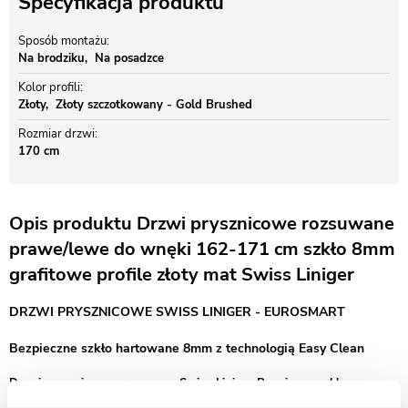
Specyfikacja produktu
Sposób montażu
Na brodziku
Na posadzce
Kolor profili
Złoty
Złoty szczotkowany - Gold Brushed
Rozmiar drzwi
170 cm
Opis produktu Drzwi prysznicowe rozsuwane
prawe/lewe do wnęki 162-171 cm szkło 8mm
grafitowe profile złoty mat Swiss Liniger
DRZWI PRYSZNICOWE SWISS LINIGER - EUROSMART
Bezpieczne szkło hartowane 8mm z technologią Easy Clean
Drzwi prysznicowe przesuwne Swiss-Liniger Premium – szkło
grafitowe i profile w złotym macie