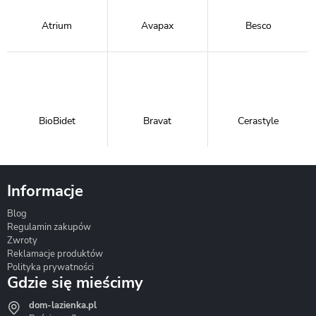
Atrium
Avapax
Besco
BioBidet
Bravat
Cerastyle
Informacje
Blog
Corsan
Gante
Hydrosan
Regulamin zakupów
Zwroty
Reklamacje produktów
Polityka prywatności
Gdzie się mieścimy
dom-lazienka.pl
Hydrostop
Inea
Invena