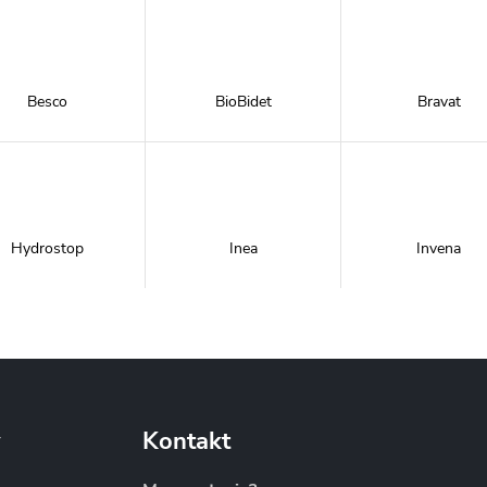
Besco
BioBidet
Bravat
Hydrostop
Inea
Invena
Metal-Hurt
Moel
New Trendy
y
Kontakt