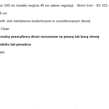
wi 100 cm światło wejścia 45 cm zakres regulacji : -8cm/+1cm - 92-101
5 cm
rofil: stal nierdzewna (wykończone w szczotkowanym złocie)
 Clean
rsalny prawy/lewy drzwi rozsuwane na prawą lub lewą stronę
odziku lub posadzce
ata