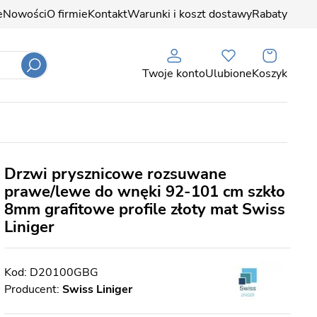
e
Nowości
O firmie
Kontakt
Warunki i koszt dostawy
Rabaty
Twoje konto
Ulubione
Koszyk
Drzwi prysznicowe rozsuwane
prawe/lewe do wnęki 92-101 cm szkło
8mm grafitowe profile złoty mat Swiss
Liniger
D20100GBG
Producent:
Swiss Liniger