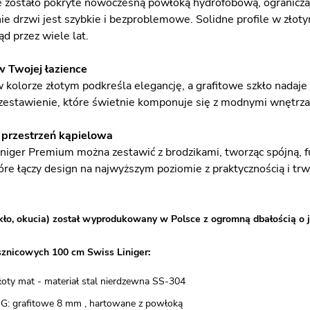
e zostało pokryte nowoczesną powłoką hydrofobową, ogranicza
ie drzwi jest szybkie i bezproblemowe. Solidne profile w złot
d przez wiele lat.
w Twojej łazience
kolorze złotym podkreśla elegancję, a grafitowe szkło nadaje 
 zestawienie, które świetnie komponuje się z modnymi wnętrz
przestrzeń kąpielowa
niger Premium można zestawić z brodzikami, tworząc spójną, fu
óre łączy design na najwyższym poziomie z praktycznością i tr
kło, okucia) został wyprodukowany w Polsce z ogromną dbałością o j
sznicowych 100 cm Swiss Liniger:
 złoty mat - materiał stal nierdzewna SS-304
SG: grafitowe 8 mm , hartowane z powłoką