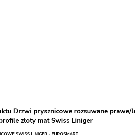
uktu Drzwi prysznicowe rozsuwane prawe/
profile złoty mat Swiss Liniger
ICOWE SWISS LINIGER - EUROSMART