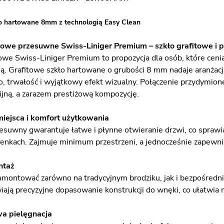
o hartowane 8mm z technologią Easy Clean
owe przesuwne Swiss-Liniger Premium – szkło grafitowe i p
owe Swiss-Liniger Premium to propozycja dla osób, które ceni
ią. Grafitowe szkło hartowane o grubości 8 mm nadaje aranżacj
, trwałość i wyjątkowy efekt wizualny. Połączenie przydymionej
jną, a zarazem prestiżową kompozycję.
iejsca i komfort użytkowania
suwny gwarantuje łatwe i płynne otwieranie drzwi, co sprawi
zienkach. Zajmuje minimum przestrzeni, a jednocześnie zapewni
ntaż
montować zarówno na tradycyjnym brodziku, jak i bezpośred
wiają precyzyjne dopasowanie konstrukcji do wnęki, co ułatwia
wa pielęgnacja