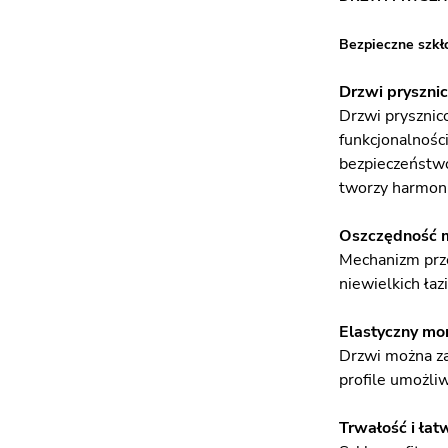
Bezpieczne szkł
Drzwi prysznic
Drzwi prysznic
funkcjonalnośc
bezpieczeństwo
tworzy harmoni
Oszczędność m
Mechanizm prze
niewielkich ła
Elastyczny mo
Drzwi można za
profile umożli
Trwałość i łat