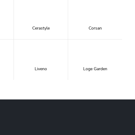
Cerastyle
Corsan
Liveno
Loge Garden
NewTrendy
Novoterm
Inwestycje