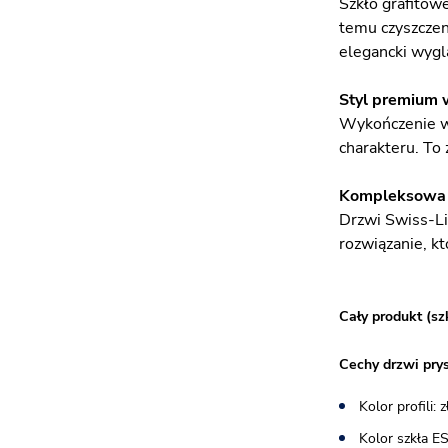
Szkło grafitow
temu czyszczen
elegancki wyglą
Styl premium 
Wykończenie w 
charakteru. To
Kompleksowa 
Drzwi Swiss-Li
rozwiązanie, kt
Cały produkt (sz
Cechy drzwi pry
Kolor profili:
Kolor szkła E