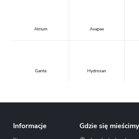
Atrium
Avapax
Gante
Hydrosan
Massi
Mazur Bath&Spa
Informacje
Gdzie się mieścim