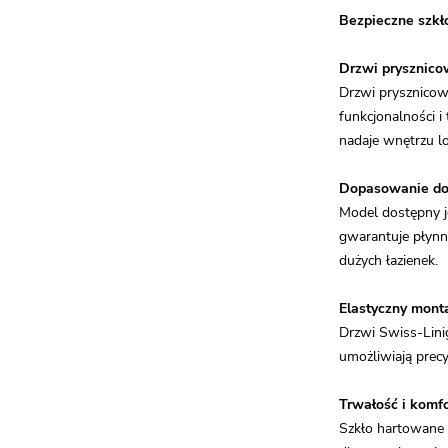
Bezpieczne szkł
Drzwi prysznico
Drzwi prysznicow
funkcjonalności 
nadaje wnętrzu lo
Dopasowanie do 
Model dostępny j
gwarantuje płynną
dużych łazienek.
Elastyczny mont
Drzwi Swiss-Lini
umożliwiają prec
Trwałość i komf
Szkło hartowane 