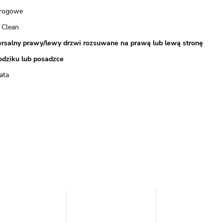
progowe
 Clean
rsalny prawy/lewy drzwi rozsuwane na prawą lub lewą stronę
odziku lub posadzce
ata