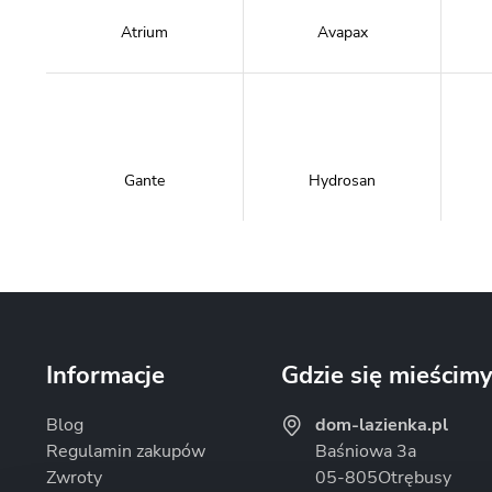
Atrium
Avapax
Gante
Hydrosan
Massi
Mazur Bath&Spa
Informacje
Gdzie się mieścim
Blog
dom-lazienka.pl
Regulamin zakupów
Baśniowa 3a
Zwroty
05-805
Otrębusy
Omnires
Rea