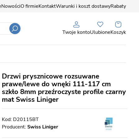
e
Nowości
O firmie
Kontakt
Warunki i koszt dostawy
Rabaty
Twoje konto
Ulubione
Koszyk
Drzwi prysznicowe rozsuwane
prawe/lewe do wnęki 111-117 cm
szkło 8mm przeźroczyste profile czarny
mat Swiss Liniger
D20115BT
Producent:
Swiss Liniger