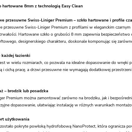
o hartowane 8mm z technologią Easy Clean
we przesuwne Swiss-Liniger Premium – szkło hartowane i profile cz
e przesuwne Swiss-Liniger Premium z profilami w eleganckim czarnym 
i trwałości. Hartowane szkło o grubości 8 mm zapewnia bezpieczeństwo 
ftowego, designerskiego charakteru, doskonale komponując się zarówno z
każdej łazienki
est w wielu rozmiarach, co pozwala na idealne dopasowanie do wnęki 
 i cichą pracę, a drzwi przesuwne nie wymagają dodatkowej przestrzeni 
aż – brodzik lub posadzka
ger Premium można zamontować zarówno na brodziku, jak i bezpośredn
yzyjne dopasowanie, ułatwiając instalację w różnych warunkach montaż
ort użytkowania
zostało pokryte powłoką hydrofobową NanoProtect, która ogranicza pow