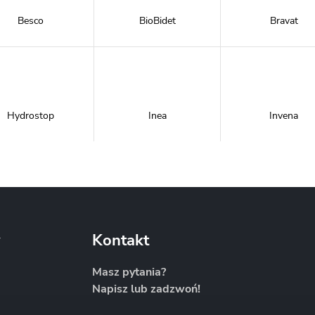
Besco
BioBidet
Bravat
Hydrostop
Inea
Invena
Metal-Hurt
Moel
New Trendy
y
Kontakt
Masz pytania?
Napisz lub zadzwoń!
Sanitti
Savana
Skiendi