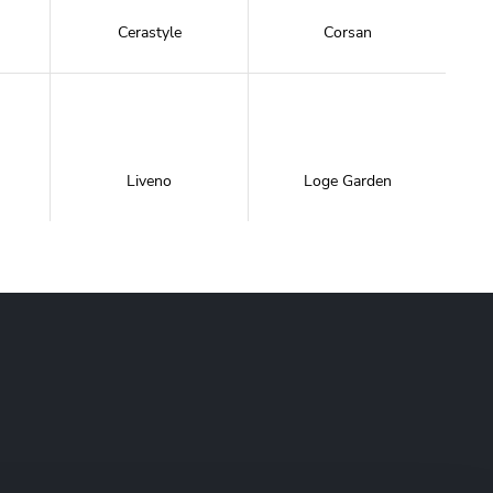
Cerastyle
Corsan
Liveno
Loge Garden
NewTrendy
Novoterm
Inwestycje
Swiac
Swiss Liniger