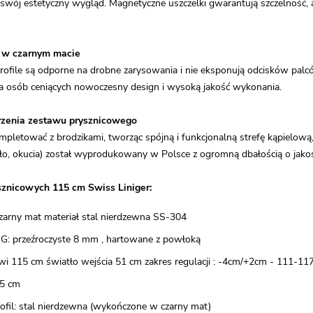
swój estetyczny wygląd. Magnetyczne uszczelki gwarantują szczelność
 w czarnym macie
ofile są odporne na drobne zarysowania i nie eksponują odcisków palcó
la osób ceniących nowoczesny design i wysoką jakość wykonania.
zenia zestawu prysznicowego
letować z brodzikami, tworząc spójną i funkcjonalną strefę kąpielową, 
ło, okucia) został wyprodukowany w Polsce z ogromną dbałością o jakoś
sznicowych 115 cm Swiss Liniger:
 czarny mat materiał stal nierdzewna SS-304
SG: przeźroczyste 8 mm , hartowane z powłoką
wi 115 cm światło wejścia 51 cm zakres regulacji : -4cm/+2cm - 111-11
5 cm
rofil: stal nierdzewna (wykończone w czarny mat)