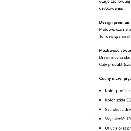
długo zachowują 
użytkowania.
Design premium
Matowe, czarne pr
To rozwiązanie d
Możliwość stwor
Drzwi można skomp
Cały produkt (szk
Cechy drzwi pry
Kolor profili:
Kolor szkła E
Szerokość drz
Wysokość: 19
Okucia oraz p