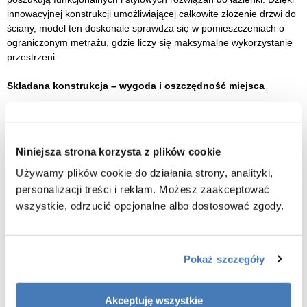
innowacyjnej konstrukcji umożliwiającej całkowite złożenie drzwi do
ściany, model ten doskonale sprawdza się w pomieszczeniach o
ograniczonym metrażu, gdzie liczy się maksymalne wykorzystanie
przestrzeni.
Składana konstrukcja – wygoda i oszczędność miejsca
Zastosowanie mechanizmu składania drzwi do środka lub na
zewnątrz sprawia, że kabina po złożeniu staje się niemal
niewidoczna. Ułatwia poruszanie się w łazience i zapewnia
Niniejsza strona korzysta z plików cookie
komfortowy dostęp do strefy prysznicowej, szczególnie w
mniejszych wnętrzach, łazienkach gościnnych lub przystosowanych
Używamy plików cookie do działania strony, analityki,
dla osób starszych i z ograniczoną mobilnością.
personalizacji treści i reklam. Możesz zaakceptować
wszystkie, odrzucić opcjonalne albo dostosować zgody.
Czarny mat – nowoczesne wykończenie i ponadczasowy styl
Model wyróżniają aluminiowe profile w wykończeniu czarny mat,
które nadają kabinie charakterystyczny, elegancki wygląd. Matowa
Pokaż szczegóły
czerń to jedno z najmodniejszych obecnie wykończeń w
aranżacjach łazienkowych – idealnie komponuje się z bielą,
Akceptuję wszystkie
szarością, drewnem, betonem czy szkłem. Profile są odporne na