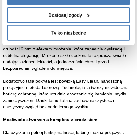
wilgoć, korozję oraz uszkodzenia mechaniczne, co zapewnia
długotrwałą trwałość produktu i estetykę przez lata.
Dostosuj zgody
Hartowane szkło mrożone 6 mm z powłoką Easy Clean – styl,
prywatność i higiena
Tylko niezbędne
Kabina wyposażona została w bezpieczne szkło hartowane o
grubości 6 mm z efektem mrożenia, które zapewnia dyskrecję i
subtelną elegancję. Mrożone szkło doskonale rozprasza światło,
nadając łazience lekkości, a jednocześnie chroni przed
bezpośrednim wglądem do wnętrza.
Dodatkowo tafla pokryta jest powłoką Easy Clean, nanoszoną
precyzyjnie metodą laserową. Technologia ta tworzy niewidoczną
barierę ochronną, która utrudnia osadzanie się kamienia, mydła i
zanieczyszczeń. Dzięki temu kabina zachowuje czystość i
estetyczny wygląd bez nadmiernego wysiłku.
Możliwość stworzenia kompletu z brodzikiem
Dla uzyskania pełnej funkcjonalności, kabinę można połączyć z