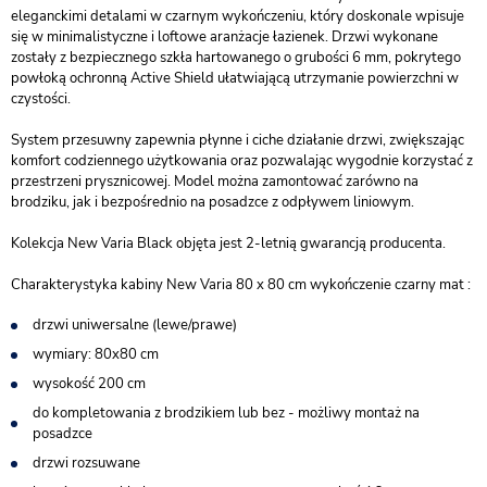
eleganckimi detalami w czarnym wykończeniu, który doskonale wpisuje
się w minimalistyczne i loftowe aranżacje łazienek. Drzwi wykonane
zostały z bezpiecznego szkła hartowanego o grubości 6 mm, pokrytego
powłoką ochronną Active Shield ułatwiającą utrzymanie powierzchni w
czystości.
System przesuwny zapewnia płynne i ciche działanie drzwi, zwiększając
komfort codziennego użytkowania oraz pozwalając wygodnie korzystać z
przestrzeni prysznicowej. Model można zamontować zarówno na
brodziku, jak i bezpośrednio na posadzce z odpływem liniowym.
Kolekcja New Varia Black objęta jest 2-letnią gwarancją producenta.
Charakterystyka kabiny New Varia 80 x 80 cm wykończenie czarny mat :
drzwi uniwersalne (lewe/prawe)
wymiary: 80x80 cm
wysokość 200 cm
do kompletowania z brodzikiem lub bez - możliwy montaż na
posadzce
drzwi rozsuwane