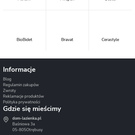
BioBidet
Bravat
Cerastyle
Informacje
Blog
Corsan
Gante
Hydrosan
Regulamin zakupów
Zwroty
Reklamacje produktów
Polityka prywatności
Gdzie się mieścimy
dom-lazienka.pl
Hydrostop
Inea
Invena
Baśniowa 3a
05-805
Otrębusy