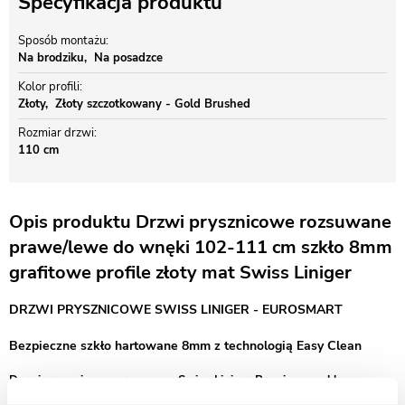
Specyfikacja produktu
Sposób montażu
Na brodziku
Na posadzce
Kolor profili
Złoty
Złoty szczotkowany - Gold Brushed
Rozmiar drzwi
110 cm
Opis produktu Drzwi prysznicowe rozsuwane
prawe/lewe do wnęki 102-111 cm szkło 8mm
grafitowe profile złoty mat Swiss Liniger
DRZWI PRYSZNICOWE SWISS LINIGER - EUROSMART
Bezpieczne szkło hartowane 8mm z technologią Easy Clean
Drzwi prysznicowe przesuwne Swiss-Liniger Premium – szkło
grafitowe i profile w złotym macie