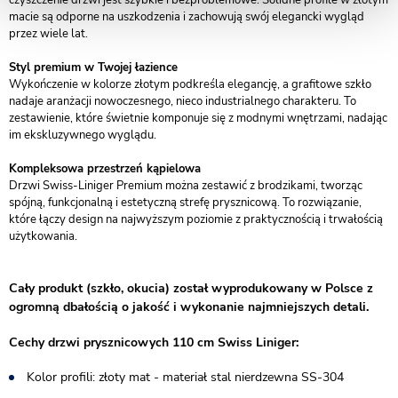
czyszczenie drzwi jest szybkie i bezproblemowe. Solidne profile w złotym
macie są odporne na uszkodzenia i zachowują swój elegancki wygląd
przez wiele lat.
Styl premium w Twojej łazience
Wykończenie w kolorze złotym podkreśla elegancję, a grafitowe szkło
nadaje aranżacji nowoczesnego, nieco industrialnego charakteru. To
zestawienie, które świetnie komponuje się z modnymi wnętrzami, nadając
im ekskluzywnego wyglądu.
Kompleksowa przestrzeń kąpielowa
Drzwi Swiss-Liniger Premium można zestawić z brodzikami, tworząc
spójną, funkcjonalną i estetyczną strefę prysznicową. To rozwiązanie,
które łączy design na najwyższym poziomie z praktycznością i trwałością
użytkowania.
Cały produkt (szkło, okucia) został wyprodukowany w Polsce z
ogromną dbałością o jakość i wykonanie najmniejszych detali.
Cechy drzwi prysznicowych 110 cm Swiss Liniger:
Kolor profili: złoty mat - materiał stal nierdzewna SS-304