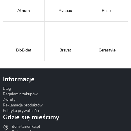
Atrium
Avapax
Besco
BioBidet
Bravat
Cerastyle
Informacje
Blog
Corsan
Gante
Hydrosan
Regulamin zakupów
Zwroty
Reklamacje produktów
Polityka prywatności
Gdzie się mieścimy
dom-lazienka.pl
Hydrostop
Inea
Invena