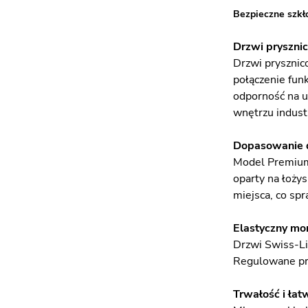
Bezpieczne szkł
Drzwi pryszni
Drzwi prysznic
połączenie fun
odporność na u
wnętrzu industr
Dopasowanie d
Model Premium 
oparty na łoży
miejsca, co spr
Elastyczny mo
Drzwi Swiss-Li
Regulowane pro
Trwałość i łat