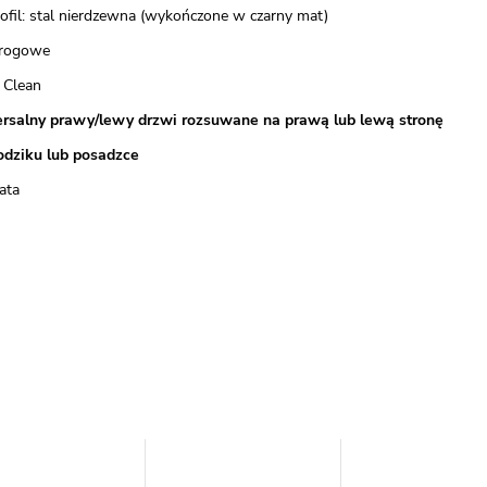
rofil: stal nierdzewna (wykończone w czarny mat)
progowe
 Clean
rsalny prawy/lewy drzwi rozsuwane na prawą lub lewą stronę
odziku lub posadzce
ata