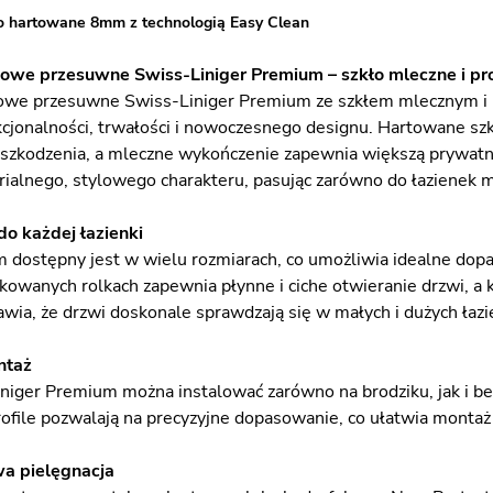
o hartowane 8mm z technologią Easy Clean
cowe przesuwne Swiss-Liniger Premium – szkło mleczne i pro
owe przesuwne Swiss-Liniger Premium ze szkłem mlecznym i 
kcjonalności, trwałości i nowoczesnego designu. Hartowane sz
szkodzenia, a mleczne wykończenie zapewnia większą prywatno
ialnego, stylowego charakteru, pasując zarówno do łazienek mi
o każdej łazienki
dostępny jest w wielu rozmiarach, co umożliwia idealne do
skowanych rolkach zapewnia płynne i ciche otwieranie drzwi,
awia, że drzwi doskonale sprawdzają się w małych i dużych łazi
ntaż
niger Premium można instalować zarówno na brodziku, jak i b
file pozwalają na precyzyjne dopasowanie, co ułatwia montaż 
wa pielęgnacja