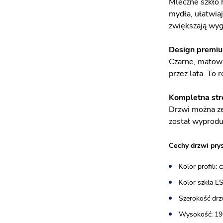
Mleczne szkło 
mydła, ułatwia
zwiększają wyg
Design premi
Czarne, matowe
przez lata. To
Kompletna str
Drzwi można ze
został wyprodu
Cechy drzwi pry
Kolor profili:
Kolor szkła E
Szerokość drz
Wysokość: 19