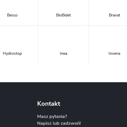
Besco
BioBidet
Bravat
Hydrostop
Inea
Invena
Metal-Hurt
Moel
New Trendy
y
Kontakt
Masz pytania?
Napisz lub zadzwoń!