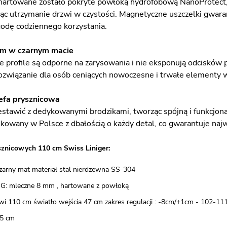
hartowane zostało pokryte powłoką hydrofobową NanoProtect,
jąc utrzymanie drzwi w czystości. Magnetyczne uszczelki gwar
odę codziennego korzystania.
um w czarnym macie
 profile są odporne na zarysowania i nie eksponują odcisków 
 rozwiązanie dla osób ceniących nowoczesne i trwałe elementy w
efa prysznicowa
stawić z dedykowanymi brodzikami, tworząc spójną i funkcjonaln
kowany w Polsce z dbałością o każdy detal, co gwarantuje najw
sznicowych 110 cm Swiss Liniger:
 czarny mat materiał stal nierdzewna SS-304
SG: mleczne 8 mm , hartowane z powłoką
wi 110 cm światło wejścia 47 cm zakres regulacji : -8cm/+1cm - 102-11
5 cm