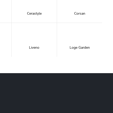
Cerastyle
Corsan
Liveno
Loge Garden
NewTrendy
Novoterm
Inwestycje