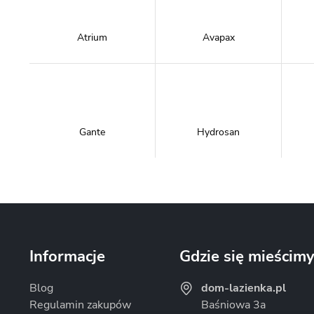
Atrium
Avapax
Gante
Hydrosan
Massi
Mazur Bath&Spa
Informacje
Gdzie się mieścim
Blog
dom-lazienka.pl
Regulamin zakupów
Baśniowa 3a