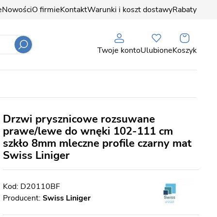
e
Nowości
O firmie
Kontakt
Warunki i koszt dostawy
Rabaty
Twoje konto
Ulubione
Koszyk
Drzwi prysznicowe rozsuwane
prawe/lewe do wnęki 102-111 cm
szkło 8mm mleczne profile czarny mat
Swiss Liniger
D20110BF
Producent:
Swiss Liniger