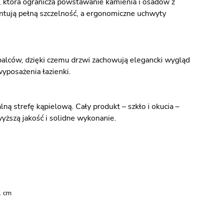
 która ogranicza powstawanie kamienia i osadów z
antują pełną szczelność, a ergonomiczne uchwyty
palców, dzięki czemu drzwi zachowują elegancki wygląd
yposażenia łazienki.
ą strefę kąpielową. Cały produkt – szkło i okucia –
yższą jakość i solidne wykonanie.
1 cm