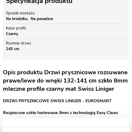
Specyfikacja produktu
Sposób montażu
Na brodziku
Na posadzce
Kolor profili
Czarny
Rozmiar drzwi
140 cm
Opis produktu Drzwi prysznicowe rozsuwane
prawe/lewe do wnęki 132-141 cm szkło 8mm
mleczne profile czarny mat Swiss Liniger
DRZWI PRYSZNICOWE SWISS LINIGER - EUROSMART
Bezpieczne szkło hartowane 8mm z technologią Easy Clean
Drzwi prysznicowe przesuwne Swiss-Liniger Premium – szkło mleczne
i profile czarny mat