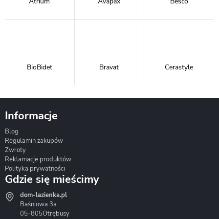
Atrium
Avapax
Besco
BioBidet
Bravat
Cerastyle
Informacje
Blog
Corsan
Gante
Hydrosan
Regulamin zakupów
Zwroty
Reklamacje produktów
Polityka prywatności
Gdzie się mieścimy
dom-lazienka.pl
Hydrostop
Inea
Invena
Baśniowa 3a
05-805
Otrębusy