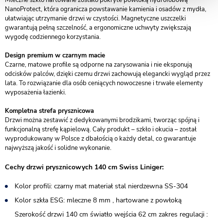
Mleczne szkło hartowane zostało pokryte powłoką hydrofobową
NanoProtect, która ogranicza powstawanie kamienia i osadów z mydła,
ułatwiając utrzymanie drzwi w czystości. Magnetyczne uszczelki
gwarantują pełną szczelność, a ergonomiczne uchwyty zwiększają
wygodę codziennego korzystania.
Design premium w czarnym macie
Czarne, matowe profile są odporne na zarysowania i nie eksponują
odcisków palców, dzięki czemu drzwi zachowują elegancki wygląd przez
lata. To rozwiązanie dla osób ceniących nowoczesne i trwałe elementy
wyposażenia łazienki.
Kompletna strefa prysznicowa
Drzwi można zestawić z dedykowanymi brodzikami, tworząc spójną i
funkcjonalną strefę kąpielową. Cały produkt – szkło i okucia – został
wyprodukowany w Polsce z dbałością o każdy detal, co gwarantuje
najwyższą jakość i solidne wykonanie.
Cechy drzwi prysznicowych 140 cm Swiss Liniger:
Kolor profili: czarny mat materiał stal nierdzewna SS-304
Kolor szkła ESG: mleczne 8 mm , hartowane z powłoką
Szerokość drzwi 140 cm światło wejścia 62 cm zakres regulacji :