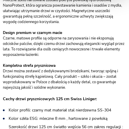
Mleczne szkło hartowane zostało pokryte powłoką hydrofobową
NanoProtect, która ogranicza powstawanie kamienia i osadów z mydła,
ułatwiając utrzymanie drzwi w czystości. Magnetyczne uszczelki
gwarantują pełną szczelność, a ergonomiczne uchwyty zwiększają
wygodę codziennego korzystania.
Design premium w czarnym macie
Czarne, matowe profile są odporne na zarysowania i nie eksponują
odcisków palców, dzięki czemu drzwi zachowują elegancki wygląd przez
lata. To rozwiązanie dla osób ceniących nowoczesne i trwałe elementy
wyposażenia łazienki.
Kompletna strefa prysznicowa
Drzwi można zestawić z dedykowanymi brodzikami, tworząc spójną i
funkcjonalną strefę kąpielową. Cały produkt – szkło i okucia – został
wyprodukowany w Polsce z dbałością o każdy detal, co gwarantuje
najwyższą jakość i solidne wykonanie.
Cechy drzwi prysznicowych 125 cm Swiss Liniger:
Kolor profili: czarny mat materiał stal nierdzewna SS-304
Kolor szkła ESG: mleczne 8 mm , hartowane z powłoką
Szerokość drzwi 125 cm światło wejścia 56 cm zakres regulacji :