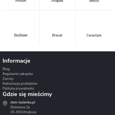
Atrium
Avapax
Besco
BioBidet
Bravat
Cerastyle
Informacje
Blog
Corsan
Gante
Hydrosan
Regulamin zakupów
Zwroty
Reklamacje produktów
Polityka prywatności
Gdzie się mieścimy
dom-lazienka.pl
Hydrostop
Inea
Invena
Baśniowa 3a
05-805
Otrębusy