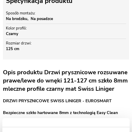
Specyfikacja produktu
Sposób montażu
Na brodziku
Na posadzce
Kolor profili
Czarny
Rozmiar drzwi
125 cm
Opis produktu Drzwi prysznicowe rozsuwane
prawe/lewe do wnęki 121-127 cm szkło 8mm
mleczne profile czarny mat Swiss Liniger
DRZWI PRYSZNICOWE SWISS LINIGER - EUROSMART
Bezpieczne szkło hartowane 8mm z technologią Easy Clean
Drzwi prysznicowe przesuwne Swiss-Liniger Premium – szkło mleczne
i profile czarny mat