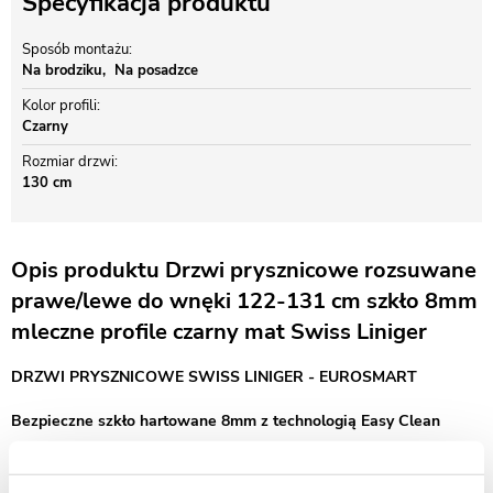
Specyfikacja produktu
Sposób montażu
Na brodziku
Na posadzce
Kolor profili
Czarny
Rozmiar drzwi
130 cm
Opis produktu Drzwi prysznicowe rozsuwane
prawe/lewe do wnęki 122-131 cm szkło 8mm
mleczne profile czarny mat Swiss Liniger
DRZWI PRYSZNICOWE SWISS LINIGER - EUROSMART
Bezpieczne szkło hartowane 8mm z technologią Easy Clean
Drzwi prysznicowe przesuwne Swiss-Liniger Premium – szkło mleczne
i profile czarny mat