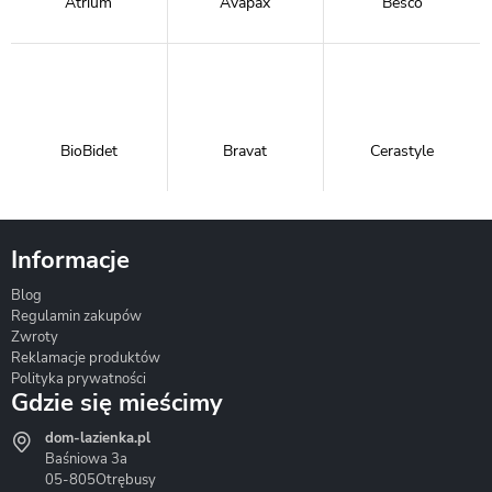
Atrium
Avapax
Besco
BioBidet
Bravat
Cerastyle
Informacje
Blog
Corsan
Gante
Hydrosan
Regulamin zakupów
Zwroty
Reklamacje produktów
Polityka prywatności
Gdzie się mieścimy
dom-lazienka.pl
Hydrostop
Inea
Invena
Baśniowa 3a
05-805
Otrębusy