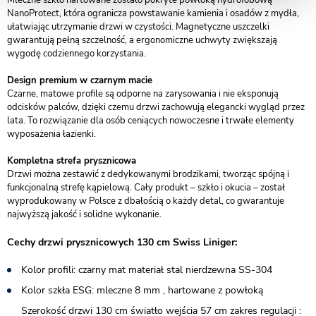
Mleczne szkło hartowane zostało pokryte powłoką hydrofobową
NanoProtect, która ogranicza powstawanie kamienia i osadów z mydła,
ułatwiając utrzymanie drzwi w czystości. Magnetyczne uszczelki
gwarantują pełną szczelność, a ergonomiczne uchwyty zwiększają
wygodę codziennego korzystania.
Design premium w czarnym macie
Czarne, matowe profile są odporne na zarysowania i nie eksponują
odcisków palców, dzięki czemu drzwi zachowują elegancki wygląd przez
lata. To rozwiązanie dla osób ceniących nowoczesne i trwałe elementy
wyposażenia łazienki.
Kompletna strefa prysznicowa
Drzwi można zestawić z dedykowanymi brodzikami, tworząc spójną i
funkcjonalną strefę kąpielową. Cały produkt – szkło i okucia – został
wyprodukowany w Polsce z dbałością o każdy detal, co gwarantuje
najwyższą jakość i solidne wykonanie.
Cechy drzwi prysznicowych 130 cm Swiss Liniger:
Kolor profili: czarny mat materiał stal nierdzewna SS-304
Kolor szkła ESG: mleczne 8 mm , hartowane z powłoką
Szerokość drzwi 130 cm światło wejścia 57 cm zakres regulacji :