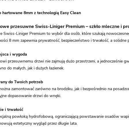
o hartowane 8mm z technologią Easy Clean
cowe przesuwne Swiss-Liniger Premium – szkło mleczne i pro
e Swiss-Liniger Premium to wybór dla osób, które szukają nowoczesneg
ości 8 mm zapewnia prywatność, bezpieczeństwo i trwałość, a solidne p
jsca i wygoda
owi przesuwnemu drzwi nie zajmują dużo przestrzeni, a jednocześnie g
no do małych, jak i dużych łazienek.
any do Twoich potrzeb
żna zamontować zarówno na brodziku, jak i bezpośrednio na posadzce
yzyjne dopasowanie drzwi do wnęki.
e i trwałość
ecjalną powłoką hydrofobową, ograniczającą powstawanie osadów wapie
howują estetyczny wygląd przez długie lata.