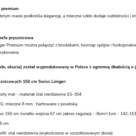
l premium
tym macie podkreśla elegancję, a mleczne szkło dodaje subtelności i int
refa prysznicowa
ger Premium można połączyć z brodzikami, tworząc spójne i funkcjonaln
wykonania.
kło, okucia) został wyprodukowany w Polsce z ogromną dbałością o j
sznicowych 150 cm Swiss Liniger:
 złoty mat - materiał stal nierdzewna SS-304
SG: mleczne 8 mm , hartowane z powłoką
wi 150 cm światło wejścia 67 cm zakres regulacji : -8cm/+1cm - 142-15
5 cm
rofil: stal nierdzewna (wykończone w szczotkowanym złocie)