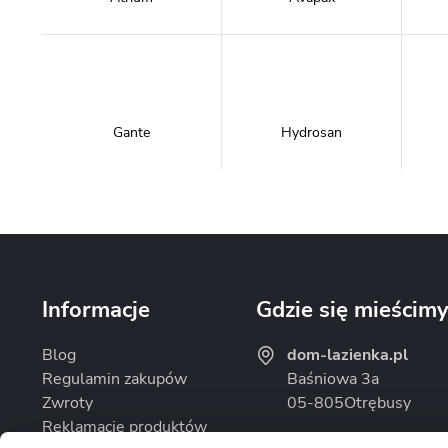
Gante
Hydrosan
Massi
Mazur Bath&Spa
Informacje
Gdzie się mieścim
Blog
dom-lazienka.pl
Regulamin zakupów
Baśniowa 3a
Zwroty
05-805
Otrębusy
Omnires
Rea
Reklamacje produktów
Godziny otwarcia