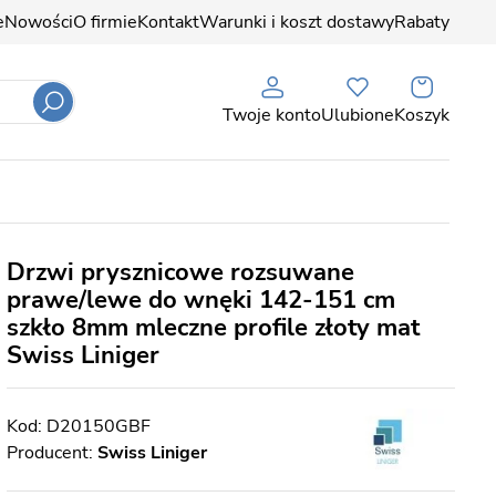
e
Nowości
O firmie
Kontakt
Warunki i koszt dostawy
Rabaty
Twoje konto
Ulubione
Koszyk
Drzwi prysznicowe rozsuwane
prawe/lewe do wnęki 142-151 cm
szkło 8mm mleczne profile złoty mat
Swiss Liniger
D20150GBF
Producent:
Swiss Liniger