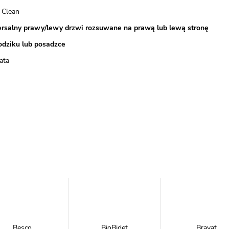
 Clean
rsalny prawy/lewy drzwi rozsuwane na prawą lub lewą stronę
odziku lub posadzce
ata
Besco
BioBidet
Bravat