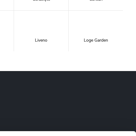
Liveno
Loge Garden
NewTrendy
Novoterm
Inwestycje
Swiac
Swiss Liniger