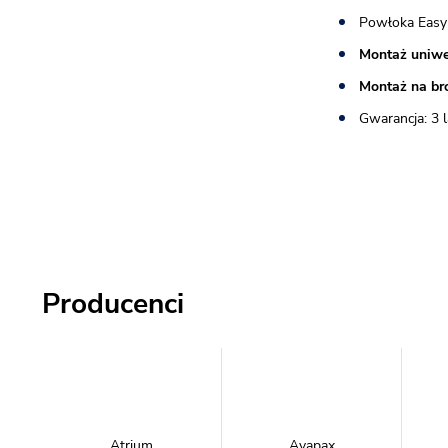
Powłoka Easy
Montaż uniwe
Montaż na br
Gwarancja: 3 l
Producenci
Atrium
Avapax