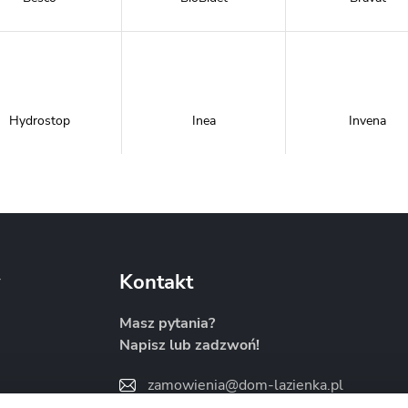
Hydrostop
Inea
Invena
Metal-Hurt
Moel
New Trendy
y
Kontakt
Masz pytania?
Napisz lub zadzwoń!
Sanitti
Savana
Skiendi
zamowienia@dom-lazienka.pl
22 734 34 35