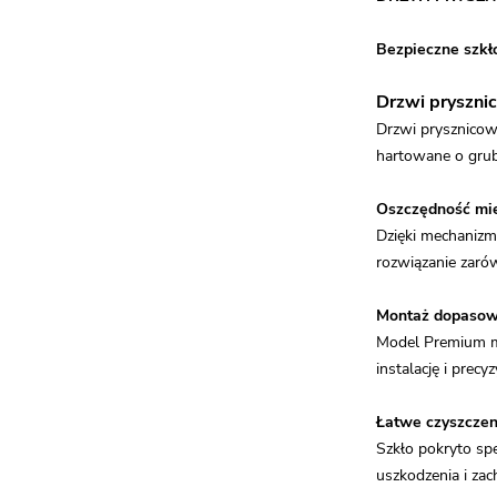
Bezpieczne szkł
Drzwi pryszni
Drzwi prysznicow
hartowane o grub
Oszczędność mie
Dzięki mechanizm
rozwiązanie zarów
Montaż dopasow
Model Premium mo
instalację i prec
Łatwe czyszczeni
Szkło pokryto sp
uszkodzenia i zac