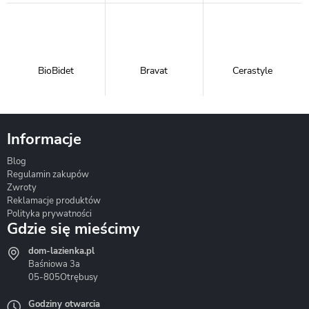
BioBidet
Bravat
Cerastyle
Informacje
Blog
Corsan
Gante
Hydrosan
Regulamin zakupów
Zwroty
Reklamacje produktów
Polityka prywatności
Gdzie się mieścimy
dom-lazienka.pl
Hydrostop
Inea
Invena
Baśniowa 3a
05-805
Otrębusy
Godziny otwarcia