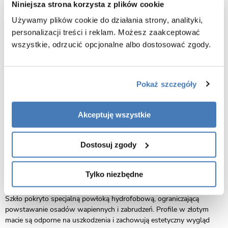
Niniejsza strona korzysta z plików cookie
Drzwi prysznicowe Swiss-Liniger Premium to wybór dla osób, które
szukają nowoczesnego wzornictwa w połączeniu z elegancją.
Używamy plików cookie do działania strony, analityki,
Mleczne szkło hartowane o grubości 8 mm zapewnia prywatność,
personalizacji treści i reklam. Możesz zaakceptować
bezpieczeństwo i trwałość, a solidne profile w złotym macie nadają
wszystkie, odrzucić opcjonalne albo dostosować zgody.
całości luksusowego charakteru.
Oszczędność miejsca i wygoda
Dzięki mechanizmowi przesuwnemu drzwi nie zajmują dużo
Pokaż szczegóły
przestrzeni, a jednocześnie gwarantują komfortowy dostęp do
kabiny. To doskonałe rozwiązanie zarówno do małych, jak i dużych
łazienek.
Akceptuję wszystkie
Montaż dopasowany do Twoich potrzeb
Dostosuj zgody
Model Premium można zamontować zarówno na brodziku, jak i
bezpośrednio na posadzce z odwodnieniem liniowym. Regulowane
profile ułatwiają instalację i precyzyjne dopasowanie drzwi do wnęki.
Tylko niezbędne
Łatwe czyszczenie i trwałość
Szkło pokryto specjalną powłoką hydrofobową, ograniczającą
powstawanie osadów wapiennych i zabrudzeń. Profile w złotym
macie są odporne na uszkodzenia i zachowują estetyczny wygląd