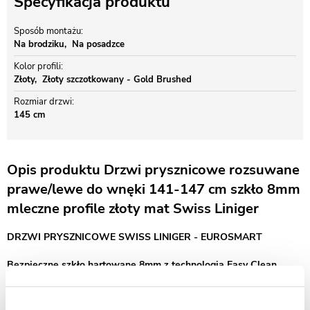
Specyfikacja produktu
Sposób montażu
Na brodziku
Na posadzce
Kolor profili
Złoty
Złoty szczotkowany - Gold Brushed
Rozmiar drzwi
145 cm
Opis produktu Drzwi prysznicowe rozsuwane
prawe/lewe do wnęki 141-147 cm szkło 8mm
mleczne profile złoty mat Swiss Liniger
DRZWI PRYSZNICOWE SWISS LINIGER - EUROSMART
Bezpieczne szkło hartowane 8mm z technologią Easy Clean
Drzwi prysznicowe przesuwne Swiss-Liniger Premium – szkło mleczne
i profile w złotym macie