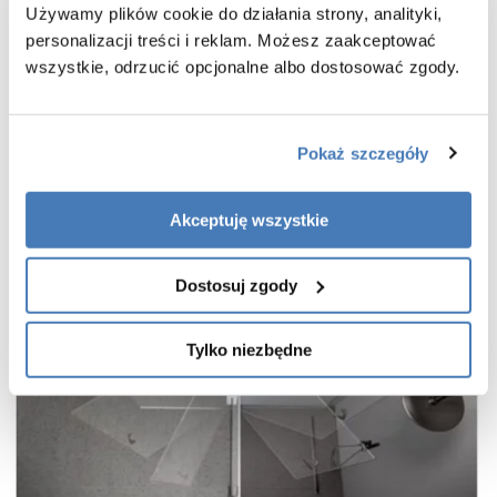
Używamy plików cookie do działania strony, analityki,
cienkie, niemal niewidoczne profile w kolorze złoto szczotkowane
personalizacji treści i reklam. Możesz zaakceptować
wieszak na ręcznik w zestawie
wszystkie, odrzucić opcjonalne albo dostosować zgody.
gwarancja 7 lat
Pokaż szczegóły
Akceptuję wszystkie
Dostosuj zgody
Tylko niezbędne