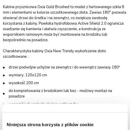
Kabina prysznicowa Oxia Gold Brushed to model z hartowanego szkła 8
mm i elementami w kolorze szczotkowanego złota. Zawias 180° pozwala
otwierać drzwi do środka i na zewnątrz, co zwiększa swobodę
korzystania z kabiny. Powłoka hydrofobowa Active Shield 2.0 ogranicza
osadzanie się kamienia i ułatwia czyszczenie, a konstrukcja ze
wspornikiem ramowym może być montowana na brodziku lub
bezpośrednio na posadzce.
Charakterystyka kabiny Oxia New Trendy wykończenie złoto
szczotkowane :
drzwi podwójne uchylne na zewnątrz i do wewnątrz zawiasy 180º
wymiary: 120x120 cm
wysokość 200 cm
do kompletowania z brodzikiem lub bez - możliwy montaż na
posadzce
wsporniki równoległe do krawędzi szyby
bezpieczne szkło hartowane przezroczyste o grubości 8 mm
powłoka Active Shield 2.0 ułatwiająca utrzymanie czystości
Niniejsza strona korzysta z plików cookie
praktyczny uchwyt drzwi