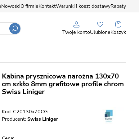
e
Nowości
O firmie
Kontakt
Warunki i koszt dostawy
Rabaty
Twoje konto
Ulubione
Koszyk
Kabina prysznicowa narożna 130x70
cm szkło 8mm grafitowe profile chrom
Swiss Liniger
C20130x70CG
Producent:
Swiss Liniger