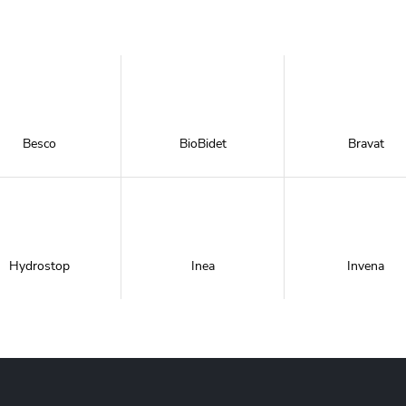
Besco
BioBidet
Bravat
Hydrostop
Inea
Invena
Metal-Hurt
Moel
New Trendy