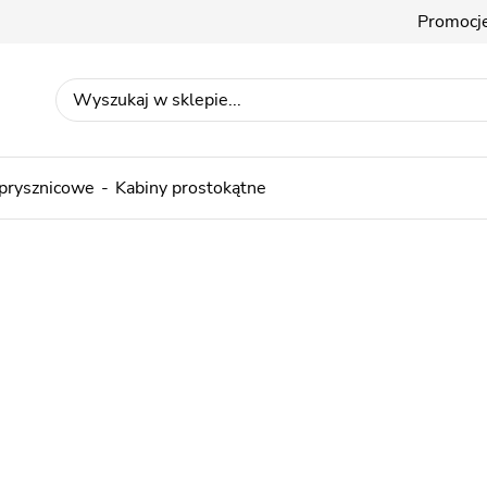
Promocj
 prysznicowe
Kabiny prostokątne