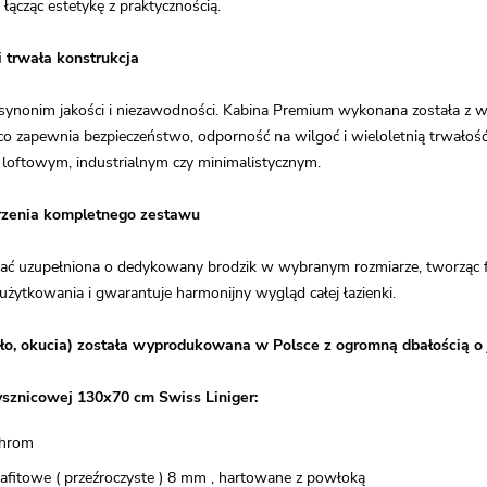
 łącząc estetykę z praktycznością.
i trwała konstrukcja
 synonim jakości i niezawodności. Kabina Premium wykonana została z 
, co zapewnia bezpieczeństwo, odporność na wilgoć i wieloletnią trwał
u loftowym, industrialnym czy minimalistycznym.
rzenia kompletnego zestawu
ać uzupełniona o dedykowany brodzik w wybranym rozmiarze, tworząc fun
żytkowania i gwarantuje harmonijny wygląd całej łazienki.
ło, okucia) została wyprodukowana w Polsce z ogromną dbałością o 
ysznicowej 130x70 cm Swiss Liniger:
 chrom
rafitowe ( przeźroczyste ) 8 mm , hartowane z powłoką