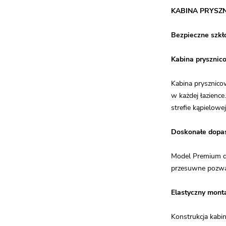
KABINA PRYSZ
Bezpieczne szkł
Kabina prysznic
Kabina prysznico
w każdej łazience
strefie kąpielowej
Doskonałe dopas
Model Premium do
przesuwne pozwal
Elastyczny mont
Konstrukcja kabi