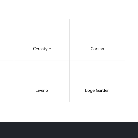
Cerastyle
Corsan
Liveno
Loge Garden
NewTrendy
Novoterm
Inwestycje