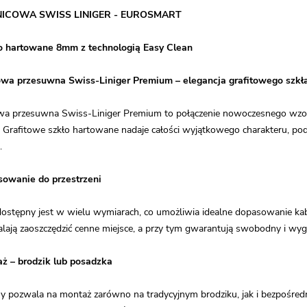
NICOWA SWISS LINIGER - EUROSMART
o hartowane 8mm z technologią Easy Clean
owa przesuwna Swiss-Liniger Premium – elegancja grafitowego szkła
wa przesuwna Swiss-Liniger Premium to połączenie nowoczesnego wzorn
. Grafitowe szkło hartowane nadaje całości wyjątkowego charakteru, pod
.
owanie do przestrzeni
stępny jest w wielu wymiarach, co umożliwia idealne dopasowanie kabin
ają zaoszczędzić cenne miejsce, a przy tym gwarantują swobodny i wyg
aż – brodzik lub posadzka
ny pozwala na montaż zarówno na tradycyjnym brodziku, jak i bezpośred