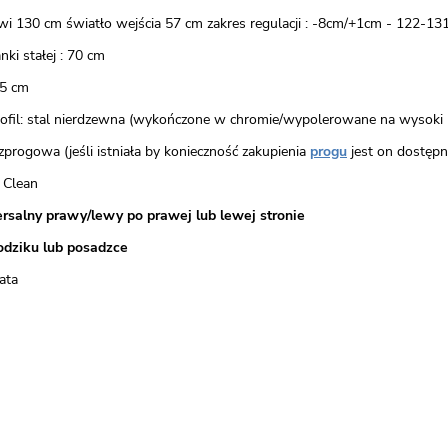
wi 130 cm światło wejścia 57 cm zakres regulacji : -8cm/+1cm - 122-13
nki stałej : 70 cm
5 cm
rofil: stal nierdzewna (wykończone w chromie/wypolerowane na wysoki 
zprogowa (jeśli istniała by konieczność zakupienia
progu
jest on dostępny
 Clean
rsalny prawy/lewy po prawej lub lewej stronie
odziku lub posadzce
ata