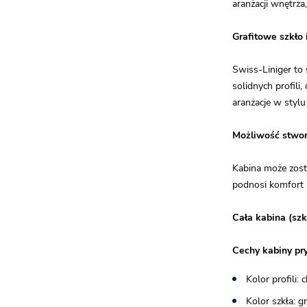
aranżacji wnętrza,
Grafitowe szkło 
Swiss-Liniger to
solidnych profili
aranżacje w styl
Możliwość stwo
Kabina może zost
podnosi komfort u
Cała kabina (szk
Cechy kabiny pr
Kolor profili:
Kolor szkła: g