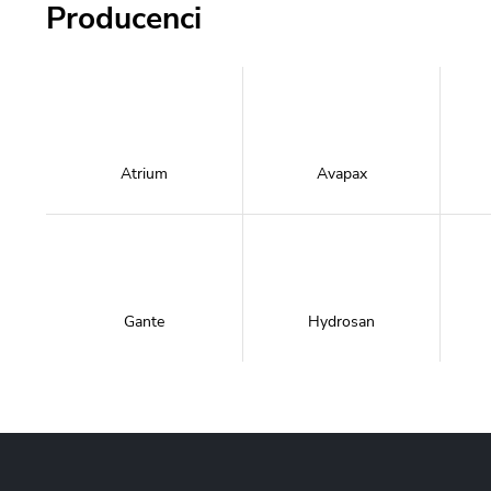
Producenci
Atrium
Avapax
Gante
Hydrosan
Massi
Mazur Bath&Spa