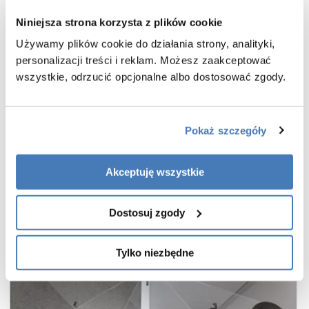
wsporniki równoległe do krawędzi szyby
Niniejsza strona korzysta z plików cookie
bezpieczne szkło hartowane przezroczyste o grubości 8 mm
Używamy plików cookie do działania strony, analityki,
powłoka Active Shield 2.0 ułatwiająca utrzymanie czystości
personalizacji treści i reklam. Możesz zaakceptować
praktyczny uchwyt drzwi
wszystkie, odrzucić opcjonalne albo dostosować zgody.
cienkie, niemal niewidoczne profile w kolorze złoto szczotkowane
wieszak na ręcznik w zestawie
gwarancja 7 lat
Pokaż szczegóły
Akceptuję wszystkie
Dostosuj zgody
Tylko niezbędne