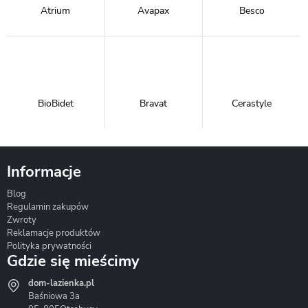
Atrium
Avapax
Besco
BioBidet
Bravat
Cerastyle
Informacje
Blog
Corsan
Gante
Hydrosan
Regulamin zakupów
Zwroty
Reklamacje produktów
Polityka prywatności
Gdzie się mieścimy
dom-lazienka.pl
Hydrostop
Inea
Invena
Baśniowa 3a