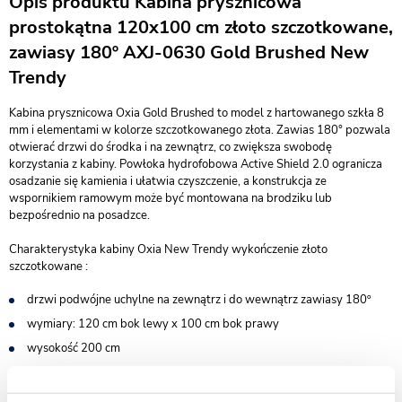
Opis produktu Kabina prysznicowa
prostokątna 120x100 cm złoto szczotkowane,
zawiasy 180º AXJ-0630 Gold Brushed New
Trendy
Kabina prysznicowa Oxia Gold Brushed to model z hartowanego szkła 8
mm i elementami w kolorze szczotkowanego złota. Zawias 180° pozwala
otwierać drzwi do środka i na zewnątrz, co zwiększa swobodę
korzystania z kabiny. Powłoka hydrofobowa Active Shield 2.0 ogranicza
osadzanie się kamienia i ułatwia czyszczenie, a konstrukcja ze
wspornikiem ramowym może być montowana na brodziku lub
bezpośrednio na posadzce.
Charakterystyka kabiny Oxia New Trendy wykończenie złoto
szczotkowane :
drzwi podwójne uchylne na zewnątrz i do wewnątrz zawiasy 180º
wymiary: 120 cm bok lewy x 100 cm bok prawy
wysokość 200 cm
do kompletowania z brodzikiem lub bez - możliwy montaż na
posadzce