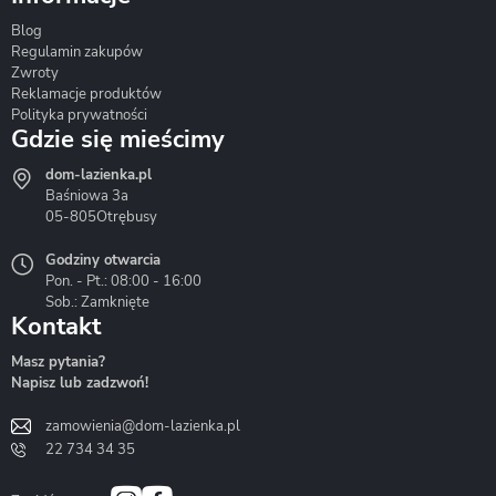
Blog
Corsan
Gante
Hydrosan
Regulamin zakupów
Zwroty
Reklamacje produktów
Polityka prywatności
Gdzie się mieścimy
dom-lazienka.pl
Hydrostop
Inea
Invena
Baśniowa 3a
05-805
Otrębusy
Godziny otwarcia
Pon. - Pt.: 08:00 - 16:00
Sob.: Zamknięte
Kontakt
Liveno
Loge Garden
Massi
Masz pytania?
Napisz lub zadzwoń!
zamowienia@dom-lazienka.pl
22 734 34 35
Mazur
Metal-Hurt
Moel
Bath&Spa