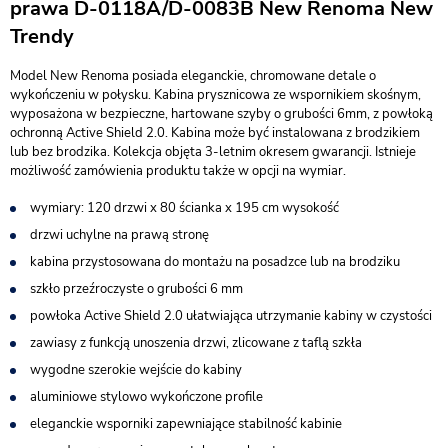
prawa D-0118A/D-0083B New Renoma New
Trendy
Model New Renoma posiada eleganckie, chromowane detale o
wykończeniu w połysku. Kabina prysznicowa ze wspornikiem skośnym,
wyposażona w bezpieczne, hartowane szyby o grubości 6mm, z powłoką
ochronną Active Shield 2.0. Kabina może być instalowana z brodzikiem
lub bez brodzika. Kolekcja objęta 3-letnim okresem gwarancji. Istnieje
możliwość zamówienia produktu także w opcji na wymiar.
wymiary: 120 drzwi x 80 ścianka x 195 cm wysokość
drzwi uchylne na prawą stronę
kabina przystosowana do montażu na posadzce lub na brodziku
szkło przeźroczyste o grubości 6 mm
powłoka Active Shield 2.0 ułatwiająca utrzymanie kabiny w czystości
zawiasy z funkcją unoszenia drzwi, zlicowane z taflą szkła
wygodne szerokie wejście do kabiny
aluminiowe stylowo wykończone profile
eleganckie wsporniki zapewniające stabilność kabinie