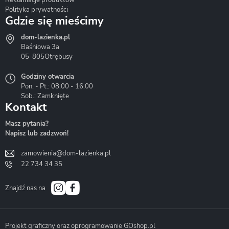
Reklamacje produktów
Polityka prywatności
Gdzie się mieścimy
dom-lazienka.pl
Hydrostop
Inea
Invena
Baśniowa 3a
05-805
Otrębusy
Godziny otwarcia
Pon. - Pt.: 08:00 - 16:00
Sob.: Zamknięte
Kontakt
Liveno
Loge Garden
Massi
Masz pytania?
Napisz lub zadzwoń!
zamowienia@dom-lazienka.pl
22 734 34 35
Mazur
Metal-Hurt
Moel
Bath&Spa
Znajdź nas na
Projekt graficzny oraz oprogramowanie GOshop.pl