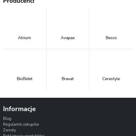
Producenci
Atrium
Avapax
Besco
BioBidet
Bravat
Cerastyle
Informacje
Blog
Corsan
Gante
Hydrosan
Regulamin zakupów
Zwroty