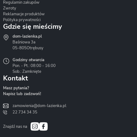
Regulamin zakupów
Zwroty
Reklamacje produktów
Polityka prywatności
Gdzie się mieścimy
dom-lazienka.pl
Hydrostop
Inea
Invena
Baśniowa 3a
05-805
Otrębusy
Godziny otwarcia
Pon. - Pt.: 08:00 - 16:00
Sob.: Zamknięte
Kontakt
Liveno
Loge Garden
Massi
Masz pytania?
Napisz lub zadzwoń!
zamowienia@dom-lazienka.pl
22 734 34 35
Mazur
Metal-Hurt
Moel
Bath&Spa
Znajdź nas na