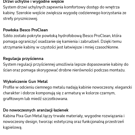
Drzwi uchylne i wygodne wejście
System drzwi uchylnych zapewnia komfortowy dostęp do wnętrza
kabiny. Szerokie wejście zwiększa wygodę codziennego korzystania ze
strefy prysznicowej.
Powłoka Besco ProClean
Szkło zostało pokryte powłoką hydrofobową Besco ProClean, która
pomaga ograniczyć osadzanie się kamienia i zabrudzeń. Dzięki temu
utrzymanie kabiny w czystości jest łatwiejsze i mniej czasochłonne.
Regulacja przyścienna
System regulacji przyściennej umożliwia lepsze dopasowanie kabiny do
ścian oraz pomaga skorygować drobne nierówności podczas montażu.
Wykończenie Gun Metal
Profile w odcieniu ciemnego metalu nadają kabinie nowoczesny, elegancki
charakter i dobrze komponują się z armaturą w kolorze czarnym,
grafitowym lub miedź szczotkowana.
Do nowoczesnych aranżacji łazienek
Kabina Pixa Gun Metal łączy trwałe materiały, wygodne rozwiązania i
nowoczesny design, tworząc estetyczną oraz funkcjonalną przestrzeń
kąpielową.