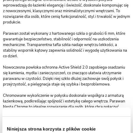
wprowadzają do łazienki elegancję i świeżość, doskonale komponując się
z nowoczesnymi, klasycznymi oraz minimalistycznymi wnętrzami. To
rozwiązanie dla osób, które cenią funkcjonalność, styl i trwałość w jednym
produkcie.
Parawan został wykonany z hartowanego szkła o grubości 6 mm, które
gwarantuje bezpieczeństwo, stabilność i odporność na uszkodzenia
mechaniczne. Transparentna tafla szkła nadaje wnętrzu lekkości, a
stabilny wspornik kątowy zapewnia solidność i wygodę użytkowania na
co dzień.
Nowoczesna powłoka ochronna Active Shield 2.0 zapobiega osadzaniu
się kamienia, mydła i zanieczyszczeń, co znacząco ułatwia utrzymanie
parawanu w czystości. Dzięki niej szkło dłużej zachowuje swój połysk i
przejrzystość, a pielęgnacja staje się szybka i bezproblemowa.
Chromowane wykończenie w połysku doskonale współgra z armaturą
łazienkową, podkreślając spójność i estetykę całego wnętrza. Parawan
Nesta Chrome to idealne rozwiązanie dla osób, które chcą połączyć
prostotę formy z elegancją i funkcjonalnością.
Kolekcja Nesta Chrome objęta jest 3-letnim okresem gwarancji, co
Niniejsza strona korzysta z plików cookie
potwierdza jej wysoką jakość wykonania i trwałość. To inwestycja w