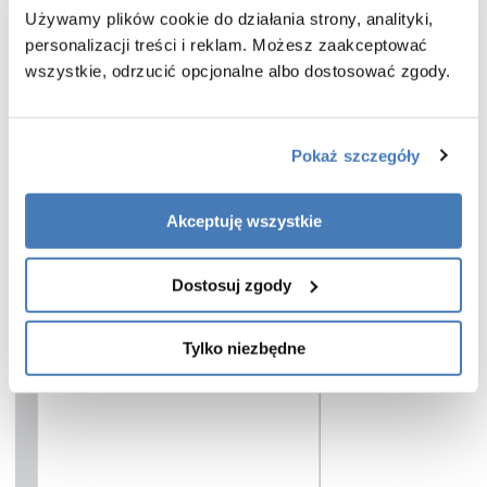
produkt, który łączy stylowy wygląd, bezpieczeństwo i komfort
Używamy plików cookie do działania strony, analityki,
użytkowania każdego dnia.
personalizacji treści i reklam. Możesz zaakceptować
Charakterystyka parawanu wannowego Nesta wykończenie chrom :
wszystkie, odrzucić opcjonalne albo dostosować zgody.
- wymiar:
100 cm
- wysokość:
150 cm
- model lewy
- parawan uchylny na zewnątrz
Pokaż szczegóły
- bezpieczne szkło hartowane przeźroczyste o grubości 6 mm
- szkło zabezpieczone powłoką Active Shield 2.0 (zapobiega osadzaniu
kamienia)
Akceptuję wszystkie
- szybki montaż
- gwarancja 3 lata
Dostosuj zgody
Tylko niezbędne