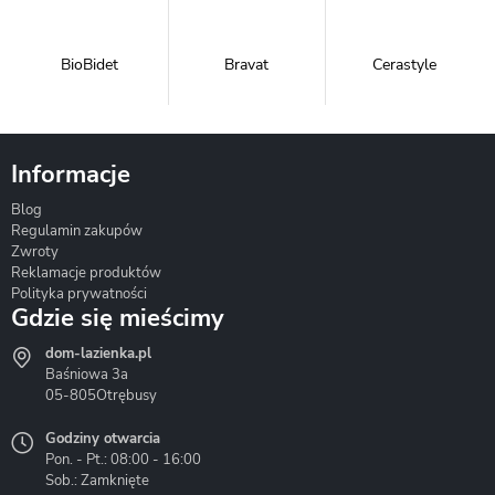
BioBidet
Bravat
Cerastyle
Informacje
Blog
Corsan
Gante
Hydrosan
Regulamin zakupów
Zwroty
Reklamacje produktów
Polityka prywatności
Gdzie się mieścimy
dom-lazienka.pl
Hydrostop
Inea
Invena
Baśniowa 3a
05-805
Otrębusy
Godziny otwarcia
Pon. - Pt.: 08:00 - 16:00
Sob.: Zamknięte