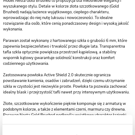
Model Nesta Gold Brushed to propozycja dla miłośników elegancji i
wyszukanego stylu. Detale w kolorze złota szczotkowanego (Gold
Brushed) nadają łazience wyjątkowego, ciepłego charakteru,
wprowadzając do niej nutę luksusu i nowoczesności. To idealne
rozwiązanie dla osób, które cenią ponadczasowy design i wysoką jakość
wykonania.
Parawan został wykonany z hartowanego szkła o grubości 6 mm, które
zapewnia bezpieczeństwo i trwałość przez długie lata. Transparentna
tafla szkła optycznie powiększa przestrzeń kąpielową, a stabilny
wspornik kątowy gwarantuje solidność konstrukcji oraz komfort
codziennego użytkowania.
Zastosowana powłoka Active Shield 2.0 skutecznie ogranicza
powstawanie kamienia, osadów i zabrudzeń, dzięki czemu utrzymanie
szkła w czystości jest niezwykle proste. Powłoka ta pozwala zachować
idealny blask i przejrzystość tafli nawet przy intensywnym użytkowaniu.
Złote, szczotkowane wykończenie pięknie komponuje się z armaturą w
podobnym kolorze, a także z elementami czerni, marmuru czy drewna.
Parawan Nesta Gold Brushed podkreśla wyjątkowy charakter łazienki,
dodając jej elegancji i przytulnego ciepła.
Kolekcja Nesta Gold Brushed objęta jest 3-letnim okresem gwarancji, co