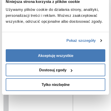
Niniejsza strona korzysta z plików cookie
stanowi potwierdzenie jej wysokiej jakości i dbałości o każdy detal. To
połączenie estetyki, funkcjonalności i trwałości, które doskonale sprawdzi
Używamy plików cookie do działania strony, analityki,
się w nowoczesnych aranżacjach.
personalizacji treści i reklam. Możesz zaakceptować
Charakterystyka parawanu wannowego Nesta wykończenie złoty
wszystkie, odrzucić opcjonalne albo dostosować zgody.
szczotkowany :
- wymiar:
120 cm
- wysokość:
150 cm
- model lewy
Pokaż szczegóły
- parawan uchylny na zewnątrz
- bezpieczne szkło hartowane przeźroczyste o grubości 6 mm
- szkło zabezpieczone powłoką Active Shield 2.0 (zapobiega osadzaniu
Akceptuję wszystkie
kamienia)
- szybki montaż
- gwarancja 3 lata
Dostosuj zgody
Tylko niezbędne