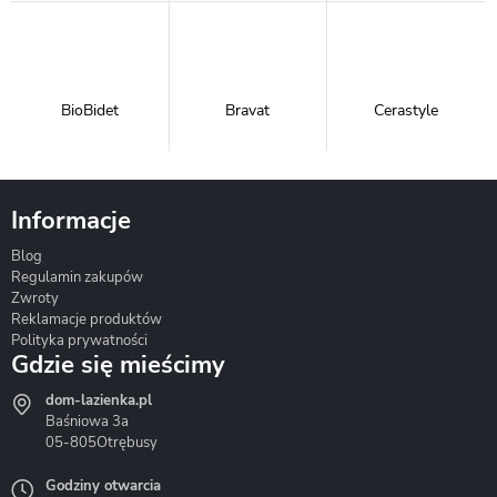
BioBidet
Bravat
Cerastyle
Informacje
Blog
Corsan
Gante
Hydrosan
Regulamin zakupów
Zwroty
Reklamacje produktów
Polityka prywatności
Gdzie się mieścimy
dom-lazienka.pl
Hydrostop
Inea
Invena
Baśniowa 3a
05-805
Otrębusy
Godziny otwarcia