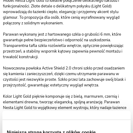
Model Nesta Light Gold to idealne połączenie delikatnego luksusu i
funkcjonalności. Złote detale o delikatnym połysku (Light Gold)
wprowadzają do łazienki ciepło, elegancję i przyjemny akcent stylu
glamour. To propozycja dla osób, które cenią wyrafinowany wygląd
połączony z solidnym wykonaniem.
Parawan wykonany jest z hartowanego szkła o grubości 6 mm, które
gwarantuje pełne bezpieczeństwo i odporność na uszkodzenia.
Transparentna tafla szkła rozświetla wnętrze, optycznie powiększając
przestrzeń, a stabilny wspornik kątowy zapewnia pewność montażu i
trwałość konstrukcji.
Nowoczesna powłoka Active Shield 2.0 chroni szkło przed osadzaniem
się kamienia i zanieczyszczeń, dzięki czemu utrzymanie parawanu w
czystości jest niezwykle proste. Szkło przez lata zachowuje swój blask i
przejrzystość, gwarantując estetyczny wygląd wnętrza.
Kolor Light Gold pięknie komponuje się z bielą, marmurem, czernią i
elementami drewna, tworząc elegancką, spójną aranżację. Parawan
Nesta Light Gold to wyjątkowy element wystroju, który nadaje łazience
luksusowego charakteru i subtelnego uroku.
Kolekcja Nesta Light Gold objęta jest 3-letnim okresem gwarancji, co
potwierdza jej wysoką jakość wykonania i trwałość. To doskonały wybór
Niniejsza strona korzysta z plików cookie