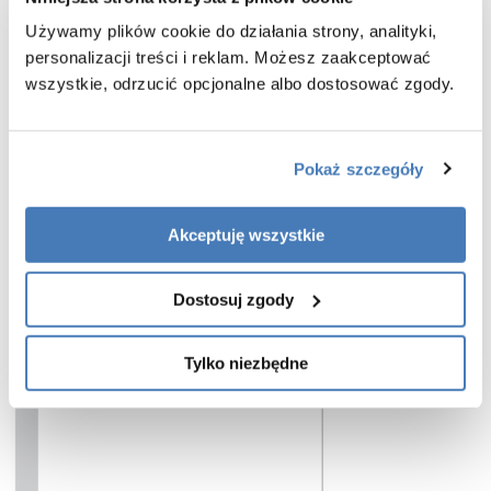
dla osób, które szukają połączenia estetyki, komfortu i niezawodności w
Używamy plików cookie do działania strony, analityki,
codziennym użytkowaniu.
personalizacji treści i reklam. Możesz zaakceptować
Charakterystyka parawanu wannowego Nesta wykończenie złoty połysk
wszystkie, odrzucić opcjonalne albo dostosować zgody.
:
- wymiar:
120 cm
- wysokość:
150 cm
- model lewy
Pokaż szczegóły
- parawan uchylny na zewnątrz
- bezpieczne szkło hartowane przeźroczyste o grubości 6 mm
- szkło zabezpieczone powłoką Active Shield 2.0 (zapobiega osadzaniu
Akceptuję wszystkie
kamienia)
- szybki montaż
- gwarancja 3 lata
Dostosuj zgody
Tylko niezbędne