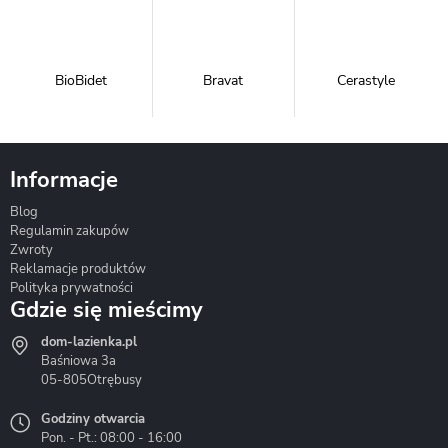
BioBidet
Bravat
Cerastyle
Informacje
Blog
Corsan
Gante
Hydrosan
Regulamin zakupów
Zwroty
Reklamacje produktów
Polityka prywatności
Gdzie się mieścimy
dom-lazienka.pl
Hydrostop
Inea
Invena
Baśniowa 3a
05-805
Otrębusy
Godziny otwarcia
Pon. - Pt.: 08:00 - 16:00