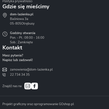
Polityka prywatności
Gdzie się mieścimy
dom-lazienka.pl
Hydrostop
Inea
Invena
Baśniowa 3a
05-805
Otrębusy
Godziny otwarcia
Pon. - Pt.: 08:00 - 16:00
Sob.: Zamknięte
Kontakt
Liveno
Loge Garden
Massi
Masz pytania?
Napisz lub zadzwoń!
zamowienia@dom-lazienka.pl
22 734 34 35
Mazur
Metal-Hurt
Moel
Bath&Spa
Znajdź nas na
Projekt graficzny oraz oprogramowanie GOshop.pl