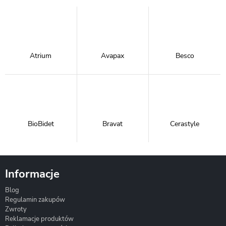
Atrium
Avapax
Besco
BioBidet
Bravat
Cerastyle
Informacje
Blog
Corsan
Gante
Hydrosan
Regulamin zakupów
Zwroty
Reklamacje produktów