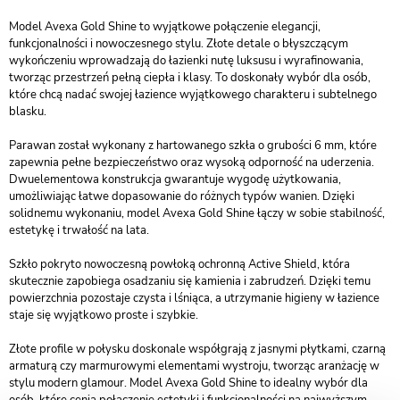
Model Avexa Gold Shine to wyjątkowe połączenie elegancji,
funkcjonalności i nowoczesnego stylu. Złote detale o błyszczącym
wykończeniu wprowadzają do łazienki nutę luksusu i wyrafinowania,
tworząc przestrzeń pełną ciepła i klasy. To doskonały wybór dla osób,
które chcą nadać swojej łazience wyjątkowego charakteru i subtelnego
blasku.
Parawan został wykonany z hartowanego szkła o grubości 6 mm, które
zapewnia pełne bezpieczeństwo oraz wysoką odporność na uderzenia.
Dwuelementowa konstrukcja gwarantuje wygodę użytkowania,
umożliwiając łatwe dopasowanie do różnych typów wanien. Dzięki
solidnemu wykonaniu, model Avexa Gold Shine łączy w sobie stabilność,
estetykę i trwałość na lata.
Szkło pokryto nowoczesną powłoką ochronną Active Shield, która
skutecznie zapobiega osadzaniu się kamienia i zabrudzeń. Dzięki temu
powierzchnia pozostaje czysta i lśniąca, a utrzymanie higieny w łazience
staje się wyjątkowo proste i szybkie.
Złote profile w połysku doskonale współgrają z jasnymi płytkami, czarną
armaturą czy marmurowymi elementami wystroju, tworząc aranżację w
stylu modern glamour. Model Avexa Gold Shine to idealny wybór dla