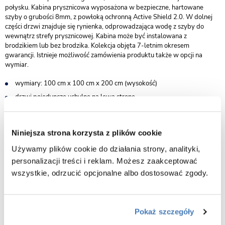
połysku. Kabina prysznicowa wyposażona w bezpieczne, hartowane
szyby o grubości 8mm, z powłoką ochronną Active Shield 2.0. W dolnej
części drzwi znajduje się rynienka, odprowadzająca wodę z szyby do
wewnątrz strefy prysznicowej. Kabina może być instalowana z
brodzikiem lub bez brodzika. Kolekcja objęta 7-letnim okresem
gwarancji. Istnieje możliwość zamówienia produktu także w opcji na
wymiar.
wymiary: 100 cm x 100 cm x 200 cm (wysokość)
drzwi pojedyncze uchylne na lewą stronę
bezpieczne szkło hartowane przeźroczyste o grubości 8 mm
powłoka Active Shield 2.0 ułatwiająca utrzymanie kabiny w czystości
Niniejsza strona korzysta z plików cookie
stylowe zawiasy z funkcją unoszenia drzwi, zlicowane z taflą szkła
Używamy plików cookie do działania strony, analityki,
estetyczna rynienka w dolnej części drzwi zapobiegająca ściekaniu
wody na podłogę
personalizacji treści i reklam. Możesz zaakceptować
wszystkie, odrzucić opcjonalne albo dostosować zgody.
wysokiej jakości aluminiowe profile
możliwa regulacja przyścienna za pomocą profilu dołączonego w
zestawie
uszczelki magnetyczne
Pokaż szczegóły
dodatkowa uszczelka do montażu bezprogowego umożliwiająca