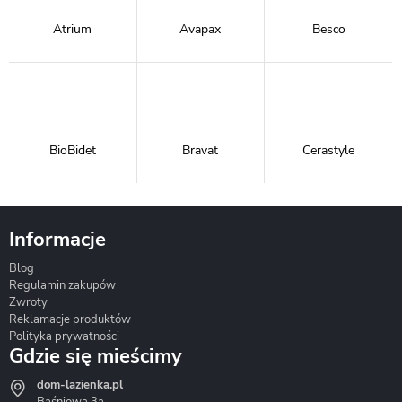
Atrium
Avapax
Besco
BioBidet
Bravat
Cerastyle
Informacje
Blog
Corsan
Gante
Hydrosan
Regulamin zakupów
Zwroty
Reklamacje produktów
Polityka prywatności
Gdzie się mieścimy
dom-lazienka.pl
Hydrostop
Inea
Invena
Baśniowa 3a