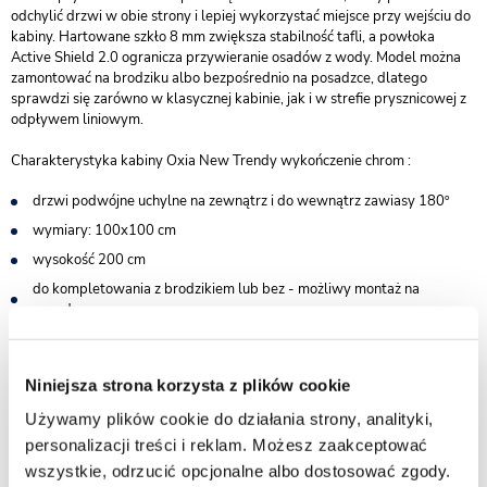
odchylić drzwi w obie strony i lepiej wykorzystać miejsce przy wejściu do
kabiny. Hartowane szkło 8 mm zwiększa stabilność tafli, a powłoka
Active Shield 2.0 ogranicza przywieranie osadów z wody. Model można
zamontować na brodziku albo bezpośrednio na posadzce, dlatego
sprawdzi się zarówno w klasycznej kabinie, jak i w strefie prysznicowej z
odpływem liniowym.
Charakterystyka kabiny Oxia New Trendy wykończenie chrom :
drzwi podwójne uchylne na zewnątrz i do wewnątrz zawiasy 180º
wymiary: 100x100 cm
wysokość 200 cm
do kompletowania z brodzikiem lub bez - możliwy montaż na
posadzce
bezpieczne szkło hartowane przezroczyste o grubości 8 mm
powłoka Active Shield 2.0 ułatwiająca utrzymanie czystości
Niniejsza strona korzysta z plików cookie
praktyczny uchwyt drzwi
Używamy plików cookie do działania strony, analityki,
cienkie, niemal niewidoczne profile w kolorze chrom
personalizacji treści i reklam. Możesz zaakceptować
wieszak na ręcznik w zestawie
wszystkie, odrzucić opcjonalne albo dostosować zgody.
gwarancja 7 lat