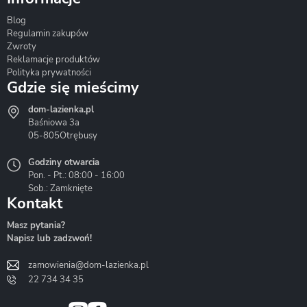
Blog
Corsan
Gante
Hydrosan
Regulamin zakupów
Zwroty
Reklamacje produktów
Polityka prywatności
Gdzie się mieścimy
dom-lazienka.pl
Hydrostop
Inea
Invena
Baśniowa 3a
05-805
Otrębusy
Godziny otwarcia
Pon. - Pt.: 08:00 - 16:00
Sob.: Zamknięte
Kontakt
Liveno
Loge Garden
Massi
Masz pytania?
Napisz lub zadzwoń!
zamowienia@dom-lazienka.pl
22 734 34 35
Mazur
Metal-Hurt
Moel
Bath&Spa