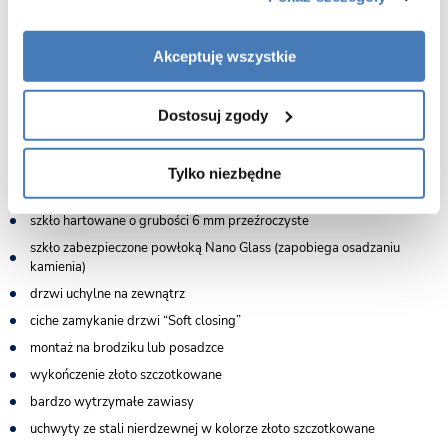
Cechy kabiny prysznicowej 100x100 Atlas Gold Brushed Rea:
wymiary 100 cm drzwi x 100 cm ścianka
Akceptuję wszystkie
zakres regulacji na profilach: drzwi 972-987 mm kolor profili złoto
szczotkowane
Dostosuj zgody
zakres regulacji na profilach: ścianki 985-1000 mm kolor profili złoto
szczotkowane
wersja lewa - drzwi uchylne na prawą stronę
Tylko niezbędne
wysokość 200 cm
szkło hartowane o grubości 6 mm przeźroczyste
szkło zabezpieczone powłoką Nano Glass (zapobiega osadzaniu
kamienia)
drzwi uchylne na zewnątrz
ciche zamykanie drzwi “Soft closing”
montaż na brodziku lub posadzce
wykończenie złoto szczotkowane
bardzo wytrzymałe zawiasy
uchwyty ze stali nierdzewnej w kolorze złoto szczotkowane