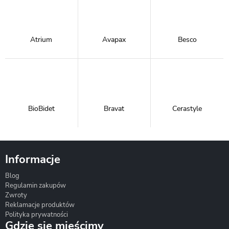
Atrium
Avapax
Besco
BioBidet
Bravat
Cerastyle
Informacje
Blog
Corsan
Gante
Hydrosan
Regulamin zakupów
Zwroty
Reklamacje produktów
Polityka prywatności
Gdzie się mieścimy