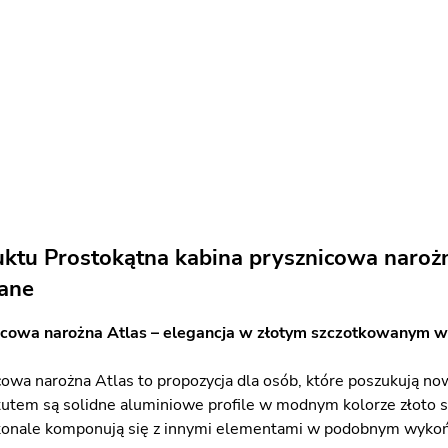
uktu Prostokątna kabina prysznicowa naroż
ane
icowa narożna Atlas – elegancja w złotym szczotkowanym 
cowa narożna Atlas to propozycja dla osób, które poszukują no
utem są solidne aluminiowe profile w modnym kolorze złoto sz
skonale komponują się z innymi elementami w podobnym wykoń