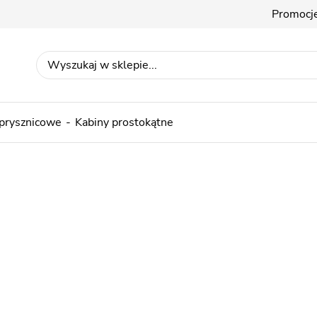
Promocj
 prysznicowe
Kabiny prostokątne