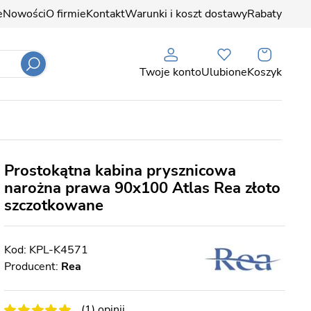
e
Nowości
O firmie
Kontakt
Warunki i koszt dostawy
Rabaty
Twoje konto
Ulubione
Koszyk
Prostokątna kabina prysznicowa
narożna prawa 90x100 Atlas Rea złoto
szczotkowane
KPL-K4571
Producent:
Rea
(1) opinii