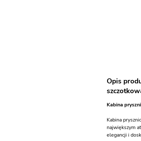
Opis prod
szczotkow
Kabina pryszn
Kabina pryszni
największym at
elegancji i do