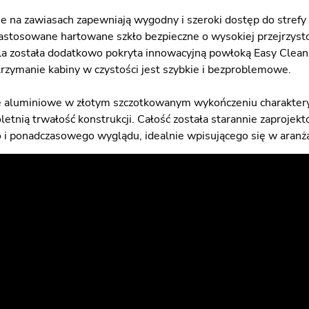
e na zawiasach zapewniają wygodny i szeroki dostęp do strefy
astosowane hartowane szkło bezpieczne o wysokiej przejrzystoś
fla została dodatkowo pokryta innowacyjną powłoką Easy Clean, 
trzymanie kabiny w czystości jest szybkie i bezproblemowe.
le aluminiowe w złotym szczotkowanym wykończeniu charakteryz
etnią trwałość konstrukcji. Całość została starannie zaprojekt
i ponadczasowego wyglądu, idealnie wpisującego się w aranż