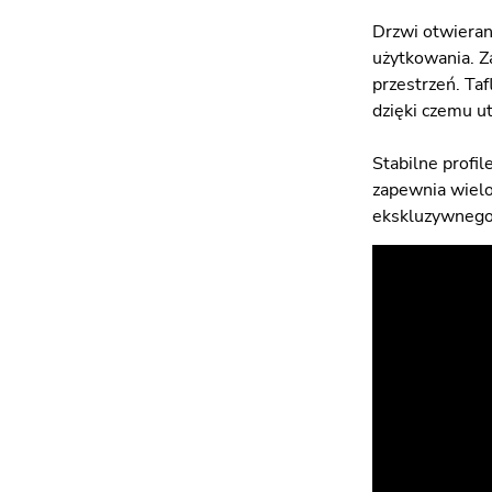
Drzwi otwieran
użytkowania. Z
przestrzeń. Ta
dzięki czemu u
Stabilne profi
zapewnia wielol
ekskluzywnego 