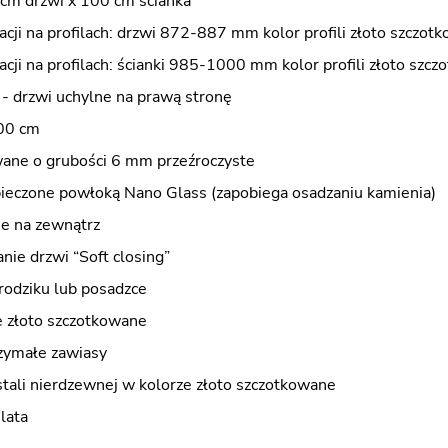
cm drzwi x 100 cm ścianka
acji na profilach: drzwi 872-887 mm kolor profili złoto szczot
acji na profilach: ścianki 985-1000 mm kolor profili złoto szc
 - drzwi uchylne na prawą stronę
00 cm
wane o grubości 6 mm przeźroczyste
pieczone powłoką Nano Glass (zapobiega osadzaniu kamienia)
ne na zewnątrz
nie drzwi “Soft closing”
rodziku lub posadzce
 złoto szczotkowane
zymałe zawiasy
stali nierdzewnej w kolorze złoto szczotkowane
lata