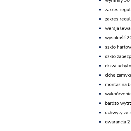
wymiary 90 
zakres regul
zakres regul
wersja lewa
wysokość 2
szkło harto
szkło zabez
drzwi uchyl
ciche zamyka
montaż na b
wykończenie
bardzo wytr
uchwyty ze 
gwarancja 2 