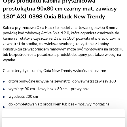
Opis produktu Kabina prysznicowa
prostokątna 90x80 cm czarny mat, zawiasy
180º AXJ-0398 Oxia Black New Trendy
Kabina prysznicowa Oxia Black to model z hartowanego szkła 8 mm z
powłoką hydrofobową Active Shield 2.0, która ogranicza osadzanie się
kamienia i ułatwia czyszczenie. Zawias 180° pozwala otwierać drzwi na
zewnątrz i do środka, co zwiększa swobodę korzystania z kabiny.
Konstrukcja ze wspornikiem ramowym może być montowana na brodziku
lub bezpośrednio na posadzce, a produkt dostępny jest także w opcji na
wymiar.
Charakterystyka kabiny Oxia New Trendy wykończenie czarne :
drzwi podwójne uchylne na zewnątrz i do wewnątrz zawiasy 180º
wymiary: 90 cm - lewy bok x 80 cm - prawy bok
wysokość 200 cm
do kompletowania z brodzikiem lub bez - możliwy montaż na
posadzce
wsporniki równoległe do krawędzi szyby
bezpieczne szkło hartowane przezroczyste o grubości 8 mm