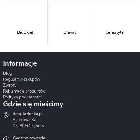
BioBidet
Bravat
Cerastyle
Informacje
Blog
Corsan
Gante
Hydrosan
Regulamin zakupów
Zwroty
Reklamacje produktów
Polityka prywatności
Gdzie się mieścimy
dom-lazienka.pl
Hydrostop
Inea
Invena
Baśniowa 3a
05-805
Otrębusy
Godziny otwarcia