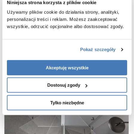
Niniejsza strona korzysta z plików cookie
powłoka Active Shield 2.0 ułatwiająca utrzymanie czystości
Używamy plików cookie do działania strony, analityki,
praktyczny uchwyt drzwi
personalizacji treści i reklam. Możesz zaakceptować
cienkie, niemal niewidoczne profile w kolorze czarnym
wszystkie, odrzucić opcjonalne albo dostosować zgody.
wieszak na ręcznik w zestawie
gwarancja 7 lat
Pokaż szczegóły
Akceptuję wszystkie
Dostosuj zgody
Tylko niezbędne