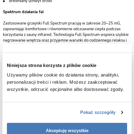
drewniany uchwyt drzwi
Spektrum działania fal
Zastosowane grzejniki Full Spectrum pracują w zakresie 20–25 mG,
zapewniając komfortowe i równomierne odczuwanie ciepła podczas
korzystania z sauny infrared. Technologia Full Spectrum wspiera szybkie
nagrzewanie wnętrza oraz przyjemne warunki do codziennego relaksu i
regeneracji.
Zastosowanie sauny infrared
Niniejsza strona korzysta z plików cookie
wsparcie relaksu mięśni po codziennym wysiłku
Używamy plików cookie do działania strony, analityki,
pomoc w odprężeniu organizmu i redukcji napięcia
personalizacji treści i reklam. Możesz zaakceptować
stworzenie komfortowych warunków do regeneracji i odpoczynku
wszystkie, odrzucić opcjonalne albo dostosować zgody.
poprawa komfortu cieplnego oraz relaksu po aktywnym dniu
możliwość stworzenia prywatnej strefy wellness w domu
Pokaż szczegóły
Właściwości sauny suchej infrared
pomaga rozgrzać ciało i odprężyć mięśnie
Akceptuję wszystkie