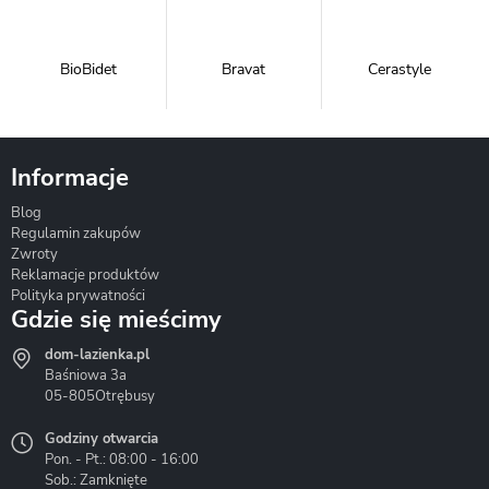
BioBidet
Bravat
Cerastyle
Informacje
Blog
Corsan
Gante
Hydrosan
Regulamin zakupów
Zwroty
Reklamacje produktów
Polityka prywatności
Gdzie się mieścimy
dom-lazienka.pl
Hydrostop
Inea
Invena
Baśniowa 3a
05-805
Otrębusy
Godziny otwarcia
Pon. - Pt.: 08:00 - 16:00
Sob.: Zamknięte