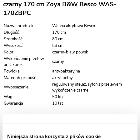
czarny 170 cm Zoya B&W Besco WAS-
170ZBPC
Nazwa produktu:
Wanna akrylowa Besco
Długość:
170 cm
Szerokość:
80 cm
Wysokość:
58 cm
Kolor:
czarno-biały połysk
Wykończenie przelew
czarny
oraz korek:
Powłoka
antybakteryjna
Materiał/ grubość:
akryl pełny
regulowany stelaż, syfon z przelewem
Wyposażenie:
wykończenie czarne
Waga:
50 kg
Gwarancja
10 lat
Wanny wykonane z wysokiej jakości akrylu sanitarnego wyróżniają się
idealnie gładką, jednolitą powierzchnią, która znacząco ułatwia
utrzymanie czystości i codzienną pielęgnację. Materiał ten ogranicza
osadzanie się zabrudzeń oraz kamienia, dzięki czemu wanna zachowuje
Niniejsza strona korzysta z plików cookie
estetyczny wygląd przez długi czas.