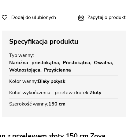
Dodaj do ulubionych
Zapytaj o produkt
Specyfikacja produktu
Typ wanny
Narożna- prostokątna
Prostokątna
Owalna
Wolnostojąca
Przyścienna
Kolor wanny
Biały połysk
Kolor wykończenia - przelew i korek
Złoty
Szerokość wanny
150 cm
n z przelewem złoty 150 cm Zoya