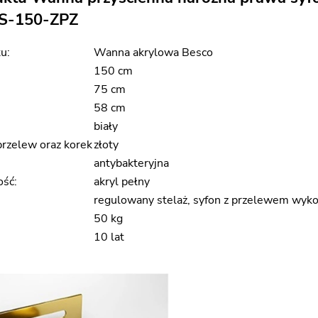
S-150-ZPZ
u:
Wanna akrylowa Besco
150 cm
75 cm
58 cm
biały
rzelew oraz korek
złoty
antybakteryjna
ość:
akryl pełny
regulowany stelaż, syfon z przelewem wyko
50 kg
10 lat