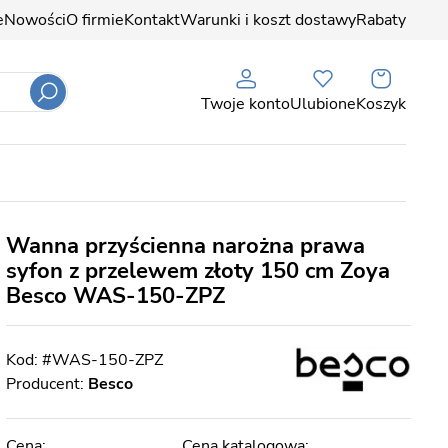
e
Nowości
O firmie
Kontakt
Warunki i koszt dostawy
Rabaty
Twoje konto
Ulubione
Koszyk
Wanna przyścienna narożna prawa
syfon z przelewem złoty 150 cm Zoya
Besco WAS-150-ZPZ
#WAS-150-ZPZ
Producent:
Besco