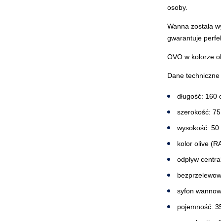
osoby.
Wanna została wy
gwarantuje perfe
OVO w kolorze ol
Dane techniczne
długość: 160
szerokość: 7
wysokość: 50
kolor
olive (
odpływ centra
bezprzelewo
syfon wannowy
pojemność: 35