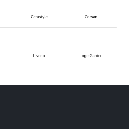
Cerastyle
Corsan
Liveno
Loge Garden
NewTrendy
Novoterm
Inwestycje