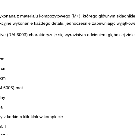
konana z materiału kompozytowego (M+), którego głównym składnikiem
kcyjne wykonanie każdego detalu, jednocześnie zapewniając wyjątkową
ive (RAL6003) charakteryzuje się wyrazistym odcieniem głębokiej ziel
 cm
5 cm
 cm
RAL6003)
mat
lny
wa
 z korkiem klik-klak w komplecie
5 l