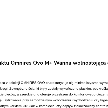
uktu Omnires Ovo M+ Wanna wolnostojąc
ca z kolekcji OMNIRES OVO charakteryzuje się minimalistyczną wyrazi
okręgi. Zewnętrzne ścianki bryły zostały wykończone płaskim, podkreś
e pleców, a szerokie dno oferuje przestrzeń do komfortowego ułożen
użytkowania przy samodzielnym wchodzeniu i wychodzeniu czy kąpaniu 
anym korkiem klik-klak w komplecie, czy odpływ zlokalizowany centra