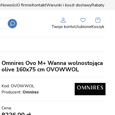
e
Nowości
O firmie
Kontakt
Warunki i koszt dostawy
Rabaty
Twoje konto
Ulubione
Koszyk
Omnires Ovo M+ Wanna wolnostojąca
olive 160x75 cm OVOWWOL
OVOWWOL
Producent:
Omnires