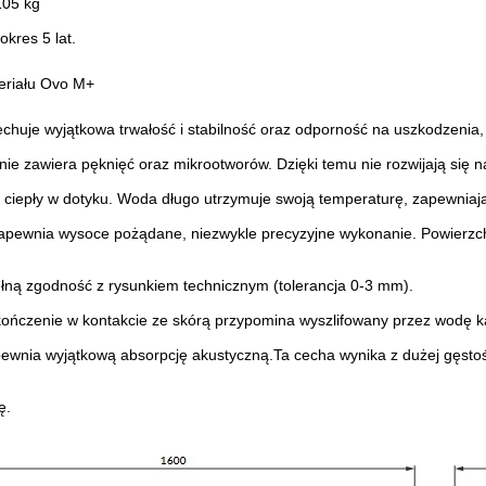
105 kg
okres 5 lat.
eriału Ovo M+
chuje wyjątkowa trwałość i stabilność
oraz odporność na uszkodzenia,
nie zawiera pęknięć oraz mikrootworów.
Dzięki temu nie rozwijają się na
 ciepły w dotyku. Woda długo
utrzymuje swoją temperaturę, zapewniaj
zapewnia wysoce pożądane, niezwykle
precyzyjne wykonanie. Powierzch
ełną zgodność z rysunkiem technicznym
(tolerancja 0-3 mm).
ończenie w kontakcie ze skórą
przypomina wyszlifowany przez wodę k
ewnia wyjątkową absorpcję akustyczną.
Ta cecha wynika z dużej gęstoś
ę.