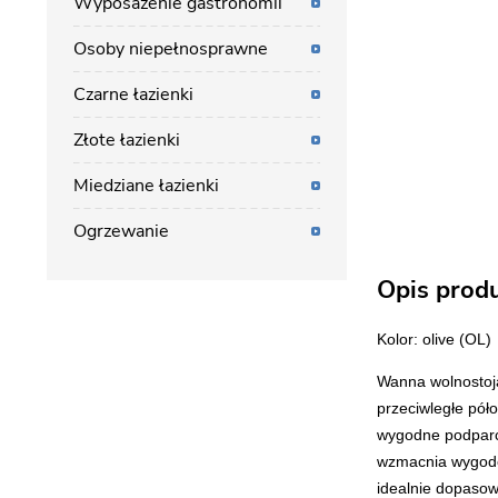
Wyposażenie gastronomii
Osoby niepełnosprawne
Czarne łazienki
Złote łazienki
Miedziane łazienki
Ogrzewanie
Opis prod
Kolor: olive (OL)
Wanna wolnostoją
przeciwległe pół
wygodne podparci
wzmacnia wygodę 
idealnie dopasow