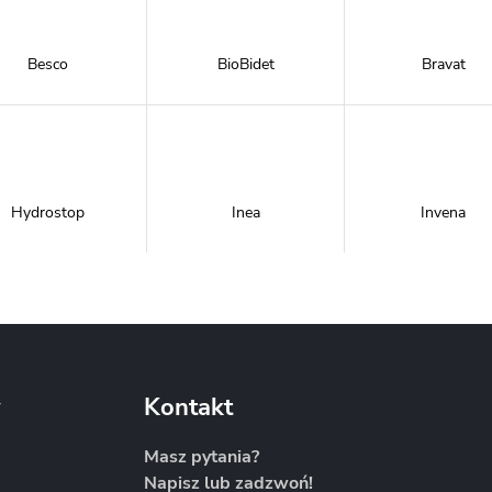
Besco
BioBidet
Bravat
Hydrostop
Inea
Invena
Metal-Hurt
Moel
New Trendy
y
Kontakt
Masz pytania?
Napisz lub zadzwoń!