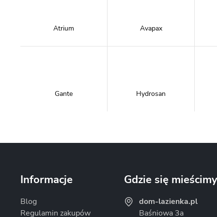
Atrium
Avapax
Gante
Hydrosan
Massi
Mazur Bath&Spa
Informacje
Gdzie się mieścim
Blog
dom-lazienka.pl
Regulamin zakupów
Baśniowa 3a