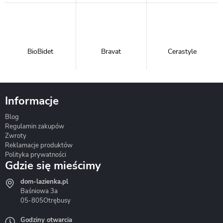
BioBidet
Bravat
Cerastyle
Informacje
Blog
Corsan
Gante
Hydrosan
Regulamin zakupów
Zwroty
Reklamacje produktów
Polityka prywatności
Gdzie się mieścimy
dom-lazienka.pl
Hydrostop
Inea
Invena
Baśniowa 3a
05-805
Otrębusy
Godziny otwarcia