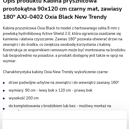
Opis produktu Kabina prysznicowa
prostokątna 90x120 cm czarny mat, zawiasy
180º AXJ-0402 Oxia Black New Trendy
Kabina prysznicowa Oxia Black to model z hartowanego szkła 8 mm z
powłoką hydrofobową Active Shield 2.0, która ogranicza osadzanie się
kamienia i ułatwia czyszczenie. Zawias 180° pozwala otwierać drzwi na
zewnątrz i do środka, co zwiększa swobodę korzystania z kabiny.
Konstrukcja ze wspornikiem ramowym może być montowana na brodziku
lub bezpośrednio na posadzce, a produkt dostępny jest także w opcji na
wymiar.
Charakterystyka kabiny Oxia New Trendy wykończenie czarne :
drzwi podwójne uchylne na zewnątrz i do wewnątrz zawiasy 180º
wymiary: 90 cm - lewy bok x 120 cm - prawy bok
wysokość 200 cm
do kompletowania z brodzikiem lub bez - możliwy montaż na
posadzce
wsporniki równoległe do krawędzi szyby
bezpieczne szkło hartowane przezroczyste o grubości 8 mm