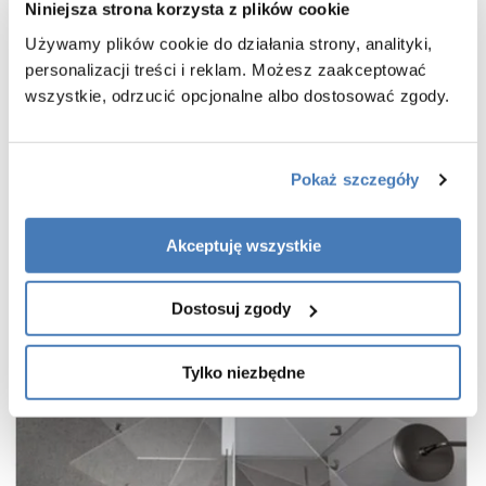
Niniejsza strona korzysta z plików cookie
powłoka Active Shield 2.0 ułatwiająca utrzymanie czystości
Używamy plików cookie do działania strony, analityki,
praktyczny uchwyt drzwi
personalizacji treści i reklam. Możesz zaakceptować
cienkie, niemal niewidoczne profile w kolorze czarnym
wszystkie, odrzucić opcjonalne albo dostosować zgody.
wieszak na ręcznik w zestawie
gwarancja 7 lat
Pokaż szczegóły
Akceptuję wszystkie
Dostosuj zgody
Tylko niezbędne