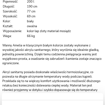
Pojemność:
200 l
Długość:
190 cm
Szerokość:
77 cm
Wysokość:
69 cm
Kolor:
biały
Kształt:
owalna
Wyposażenie:
kolor łap zloty materiał mosiądz
Waga:
66 kg
Wanny Amelia w klasycznym białym kolorze zostały wykonane z
wysokiej jakości akrylu sanitarnego, który wyróżnia się idealnie gładką,
jednolitą powierzchnią. Dzięki temu codzienna pielęgnacja wanny jest
wyjątkowo prosta, a osadzanie się zabrudzeń i kamienia zostaje znacząco
ograniczone.
Akryl sanitarny posiada doskonałe właściwości termoizolacyjne, co
pozwala na długie utrzymanie temperatury wody podczas kąpieli.
Przekłada się to na większy komfort użytkowania i możliwość dłuższego
relaksu bez konieczności dolewania ciepłej wody. Materiał ten jest
również przyjemny w dotyku i szybko dopasowuje się do temperatury
ciała.
Bezpieczeństwo użytkowania podnoszą właściwości antypoślizgowe oraz