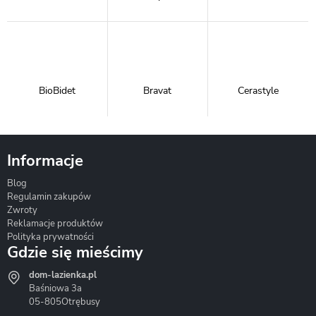
BioBidet
Bravat
Cerastyle
Informacje
Blog
Corsan
Gante
Hydrosan
Regulamin zakupów
Zwroty
Reklamacje produktów
Polityka prywatności
Gdzie się mieścimy
dom-lazienka.pl
Hydrostop
Inea
Invena
Baśniowa 3a
05-805
Otrębusy