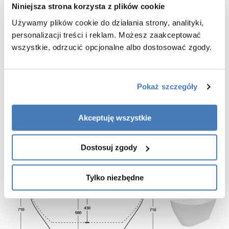
Materiał o wysokich właściwościach termoizolacyjnych, dzięki
Niniejsza strona korzysta z plików cookie
czemu długo utrzymuje temperaturę wody
Używamy plików cookie do działania strony, analityki,
Odporna na promieniowanie UV
personalizacji treści i reklam. Możesz zaakceptować
Pojemność wanny: Viya 160 - 170 l
wszystkie, odrzucić opcjonalne albo dostosować zgody.
Waga wanny netto: Viya 160 - 130 kg
Pokaż szczegóły
Akceptuję wszystkie
Dostosuj zgody
Tylko niezbędne