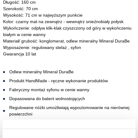
Długość: 160 cm
Szerokość: 70 cm
Wysokość: 71 cm w najwyższym punkcie
Kolor: czarny mat na zewnątrz - wewnątrz snieźnobiały połysk
Wykończenie: odpływ klik-klak czyszczony od góry w wykończeniu
białym w cenie wanny
Materiał/ grubość: konglomerat, odlew mineralny Mineral DuraBe
Wyposażenie: regulowany stelaż , syfon
Gwarancja 10 lat
Odlew mineralny Mineral DuraBe
Produkt HandMade - ręczne wykonanie produktów
Fabryczny montaż syfonu w cenie wanny
Dopasowana do baterii wolnostojących
Regulowane nóżki umożliwiają wypoziomowanie na nierównej
powierzchni
Gładka powierzchnia, wysoka odporność na uszkodzenia i
odbarwienia