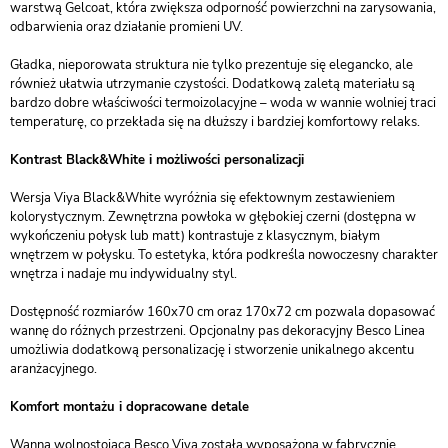
warstwą Gelcoat, która zwiększa odporność powierzchni na zarysowania,
odbarwienia oraz działanie promieni UV.
Gładka, nieporowata struktura nie tylko prezentuje się elegancko, ale
również ułatwia utrzymanie czystości. Dodatkową zaletą materiału są
bardzo dobre właściwości termoizolacyjne – woda w wannie wolniej traci
temperaturę, co przekłada się na dłuższy i bardziej komfortowy relaks.
Kontrast Black&White i możliwości personalizacji
Wersja Viya Black&White wyróżnia się efektownym zestawieniem
kolorystycznym. Zewnętrzna powłoka w głębokiej czerni (dostępna w
wykończeniu połysk lub matt) kontrastuje z klasycznym, białym
wnętrzem w połysku. To estetyka, która podkreśla nowoczesny charakter
wnętrza i nadaje mu indywidualny styl.
Dostępność rozmiarów 160x70 cm oraz 170x72 cm pozwala dopasować
wannę do różnych przestrzeni. Opcjonalny pas dekoracyjny Besco Linea
umożliwia dodatkową personalizację i stworzenie unikalnego akcentu
aranżacyjnego.
Komfort montażu i dopracowane detale
Wanna wolnostojąca Besco Viya została wyposażona w fabrycznie