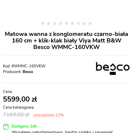
Matowa wanna z konglomeratu czarno-biała
160 cm + klik-klak biały Viya Matt B&W
Besco WMMC-160VKW
#WMMC-160VKW
Producent:
Besco
5599,00
7169,00
oszczędzasz 22%
Dostępny 24h
Wysyłamy natychmiastowo, bardzo szybko i sprawnie!