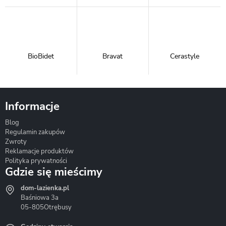
BioBidet
Bravat
Cerastyle
Informacje
Blog
Corsan
Gante
Hydrosan
Regulamin zakupów
Zwroty
Reklamacje produktów
Polityka prywatności
Gdzie się mieścimy
dom-lazienka.pl
Hydrostop
Inea
Invena
Baśniowa 3a
05-805
Otrębusy