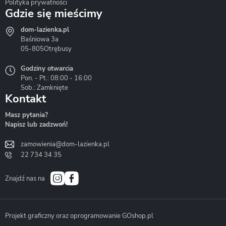
Polityka prywatności
Gdzie się mieścimy
dom-lazienka.pl
Hydrostop
Inea
Invena
Baśniowa 3a
05-805
Otrębusy
Godziny otwarcia
Pon. - Pt.: 08:00 - 16:00
Sob.: Zamknięte
Kontakt
Liveno
Loge Garden
Massi
Masz pytania?
Napisz lub zadzwoń!
zamowienia@dom-lazienka.pl
22 734 34 35
Mazur
Metal-Hurt
Moel
Bath&Spa
Znajdź nas na
Projekt graficzny oraz oprogramowanie GOshop.pl