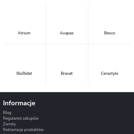
Atrium
Avapax
Besco
BioBidet
Bravat
Cerastyle
Informacje
Blog
Corsan
Gante
Hydrosan
Regulamin zakupów
Zwroty
Reklamacje produktów