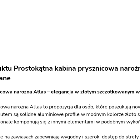
uktu Prostokątna kabina prysznicowa naroż
ane
icowa narożna Atlas – elegancja w złotym szczotkowanym 
cowa narożna Atlas to propozycja dla osób, które poszukują no
utem są solidne aluminiowe profile w modnym kolorze złoto sz
skonale komponują się z innymi elementami w podobnym wykoń
e na zawiasach zapewniają wygodny i szeroki dostęp do strefy