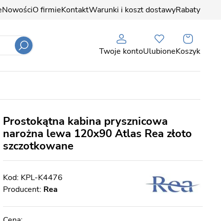
e
Nowości
O firmie
Kontakt
Warunki i koszt dostawy
Rabaty
Twoje konto
Ulubione
Koszyk
Prostokątna kabina prysznicowa
narożna lewa 120x90 Atlas Rea złoto
szczotkowane
KPL-K4476
Producent:
Rea