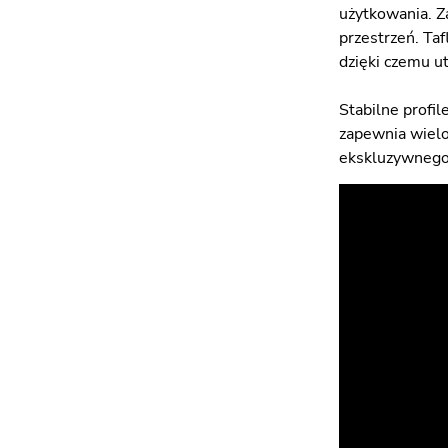
użytkowania. Z
przestrzeń. Ta
dzięki czemu u
Stabilne profi
zapewnia wielol
ekskluzywnego 