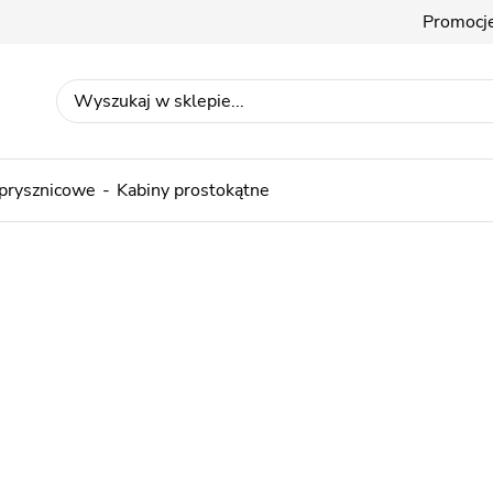
Promocj
 prysznicowe
Kabiny prostokątne