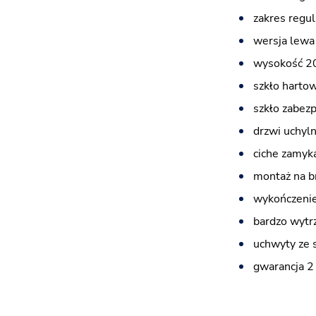
zakres regul
wersja lewa
wysokość 2
szkło harto
szkło zabez
drzwi uchyl
ciche zamyka
montaż na b
wykończenie
bardzo wytr
uchwyty ze 
gwarancja 2 