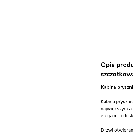
Opis prod
szczotkow
Kabina pryszn
Kabina pryszni
największym at
elegancji i do
Drzwi otwieran