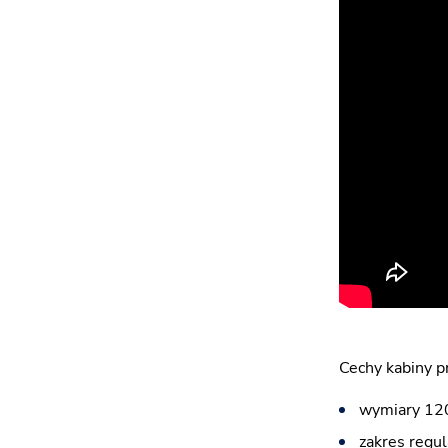
Cechy kabiny p
wymiary 120
zakres regul