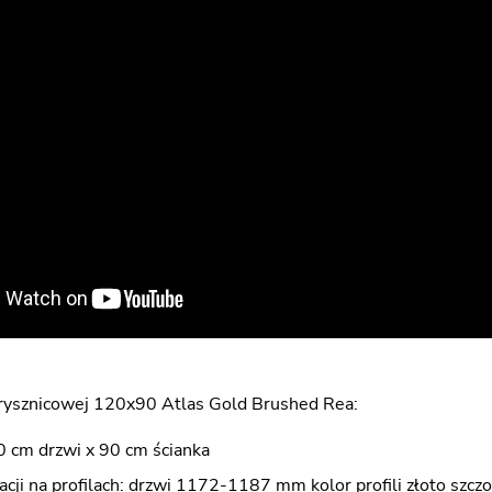
rysznicowej 120x90 Atlas Gold Brushed Rea:
 cm drzwi x 90 cm ścianka
acji na profilach: drzwi 1172-1187 mm kolor profili złoto szc