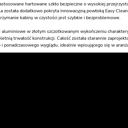
astosowane hartowane szkło bezpieczne o wysokiej przejrzystoś
fla została dodatkowo pokryta innowacyjną powłoką Easy Clean, 
trzymanie kabiny w czystości jest szybkie i bezproblemowe.
le aluminiowe w złotym szczotkowanym wykończeniu charakteryz
etnią trwałość konstrukcji. Całość została starannie zaprojekt
i ponadczasowego wyglądu, idealnie wpisującego się w aranż