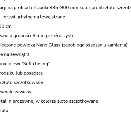
acji na profilach: ścianki 885-900 mm kolor profili złoto szcz
 - drzwi uchylne na lewą stronę
00 cm
wane o grubości 6 mm przeźroczyste
pieczone powłoką Nano Glass (zapobiega osadzaniu kamienia)
ne na zewnątrz
nie drzwi “Soft closing”
rodziku lub posadzce
 złoto szczotkowane
zymałe zawiasy
stali nierdzewnej w kolorze złoto szczotkowane
lata