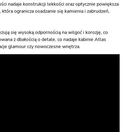
ci nadaje konstrukcji lekkości oraz optycznie powiększa
która ogranicza osadzanie się kamienia i zabrudzeń,
ują się wysoką odpornością na wilgoć i korozję, co
owana z dbałością o detale, co nadaje kabinie Atlas
acje glamour czy nowoczesne wnętrza.