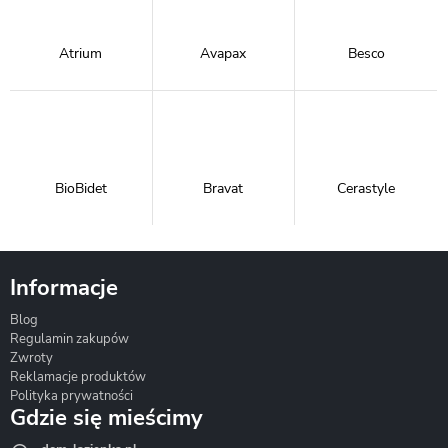
Atrium
Avapax
Besco
BioBidet
Bravat
Cerastyle
Informacje
Blog
Corsan
Gante
Hydrosan
Regulamin zakupów
Zwroty
Reklamacje produktów
Polityka prywatności
Gdzie się mieścimy