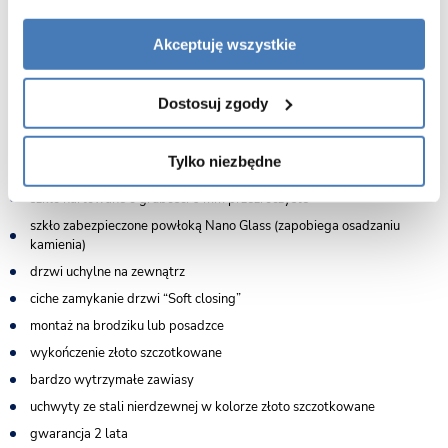
wymiary 90 cm drzwi x 90 cm ścianka
Akceptuję wszystkie
zakres regulacji na profilach: drzwi 872-887 mm kolor profili złoto
szczotkowane
zakres regulacji na profilach: ścianki 885-900 mm kolor profili złoto
Dostosuj zgody
szczotkowane
wersja lewa - drzwi uchylne na lewą stronę
Tylko niezbędne
wysokość 200 cm
szkło hartowane o grubości 6 mm przeźroczyste
szkło zabezpieczone powłoką Nano Glass (zapobiega osadzaniu
kamienia)
drzwi uchylne na zewnątrz
ciche zamykanie drzwi “Soft closing”
montaż na brodziku lub posadzce
wykończenie złoto szczotkowane
bardzo wytrzymałe zawiasy
uchwyty ze stali nierdzewnej w kolorze złoto szczotkowane
gwarancja 2 lata