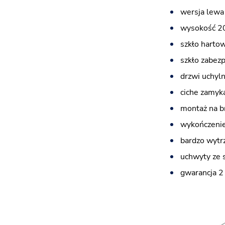
wersja lewa
wysokość 2
szkło harto
szkło zabez
drzwi uchyl
ciche zamyka
montaż na b
wykończeni
bardzo wytr
uchwyty ze 
gwarancja 2 