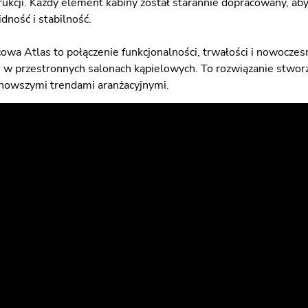
rukcji. Każdy element kabiny został starannie dopracowany, aby
dność i stabilność.
cowa Atlas to połączenie funkcjonalności, trwałości i nowocze
 i w przestronnych salonach kąpielowych. To rozwiązanie stworz
nowszymi trendami aranżacyjnymi.