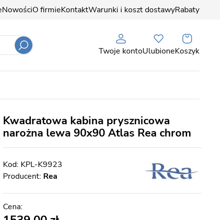
e
Nowości
O firmie
Kontakt
Warunki i koszt dostawy
Rabaty
Twoje konto
Ulubione
Koszyk
Kwadratowa kabina prysznicowa
narożna lewa 90x90 Atlas Rea chrom
KPL-K9923
Producent:
Rea