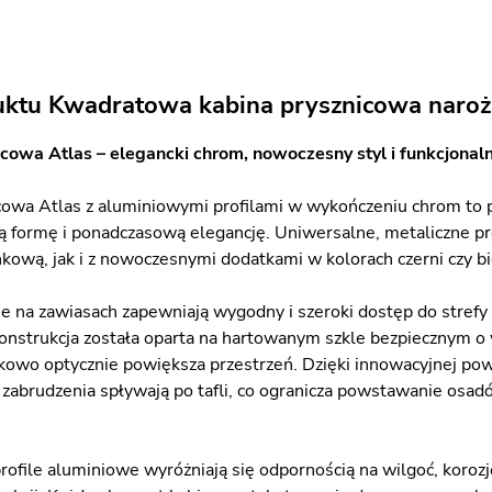
uktu Kwadratowa kabina prysznicowa naroż
cowa Atlas – elegancki chrom, nowoczesny styl i funkcjonal
cowa Atlas z aluminiowymi profilami w wykończeniu chrom to 
ą formę i ponadczasową elegancję. Uniwersalne, metaliczne pr
kową, jak i z nowoczesnymi dodatkami w kolorach czerni czy bie
e na zawiasach zapewniają wygodny i szeroki dostęp do strefy
onstrukcja została oparta na hartowanym szkle bezpiecznym o wy
tkowo optycznie powiększa przestrzeń. Dzięki innowacyjnej pow
i zabrudzenia spływają po tafli, co ogranicza powstawanie osad
file aluminiowe wyróżniają się odpornością na wilgoć, korozj