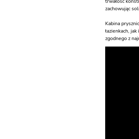
trwałość konst
zachowując soli
Kabina pryszni
łazienkach, jak
zgodnego z naj