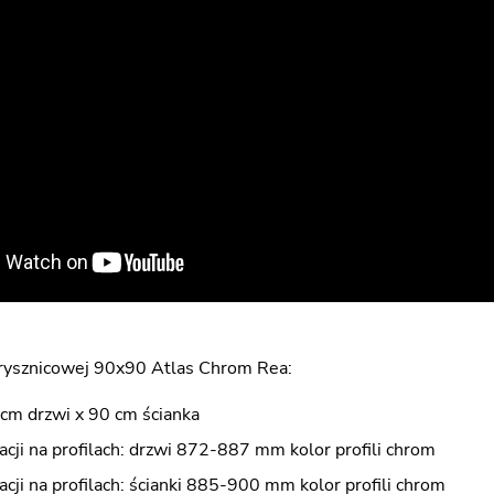
prysznicowej 90x90 Atlas Chrom Rea:
cm drzwi x 90 cm ścianka
acji na profilach: drzwi 872-887 mm kolor profili chrom
acji na profilach: ścianki 885-900 mm kolor profili chrom