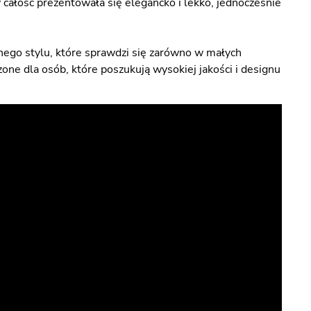
 całość prezentowała się elegancko i lekko, jednocześnie
snego stylu, które sprawdzi się zarówno w małych
one dla osób, które poszukują wysokiej jakości i designu