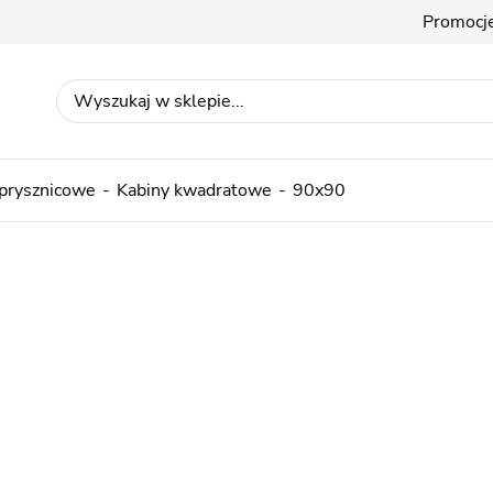
Promocj
 prysznicowe
Kabiny kwadratowe
90x90