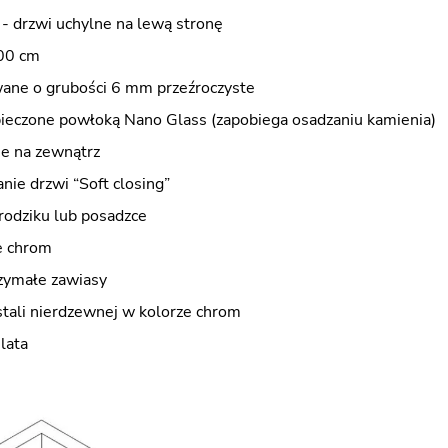
 - drzwi uchylne na lewą stronę
00 cm
wane o grubości 6 mm przeźroczyste
pieczone powłoką Nano Glass (zapobiega osadzaniu kamienia)
ne na zewnątrz
nie drzwi “Soft closing”
rodziku lub posadzce
e chrom
zymałe zawiasy
stali nierdzewnej w kolorze chrom
lata