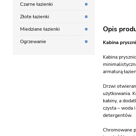
Czarne łazienki
Złote łazienki
Opis prod
Miedziane łazienki
Ogrzewanie
Kabina pryszni
Kabina pryszni
minimalistyczn
armaturą łazien
Drzwi otwieran
użytkowania. K
kabiny, a doda
czysta – woda 
detergentów.
Chromowane pro