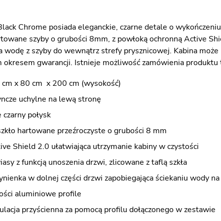
lack Chrome posiada eleganckie, czarne detale o wykończeni
rtowane szyby o grubości 8mm, z powłoką ochronną Active Shiel
 wodę z szyby do wewnątrz strefy prysznicowej. Kabina może b
m okresem gwarancji. Istnieje możliwość zamówienia produktu 
 cm x 80 cm x 200 cm (wysokość)
yncze uchylne na lewą stronę
 czarny połysk
szkło hartowane przeźroczyste o grubości 8 mm
ve Shield 2.0 ułatwiająca utrzymanie kabiny w czystości
asy z funkcją unoszenia drzwi, zlicowane z taflą szkła
ynienka w dolnej części drzwi zapobiegająca ściekaniu wody n
ości aluminiowe profile
ulacja przyścienna za pomocą profilu dołączonego w zestawie