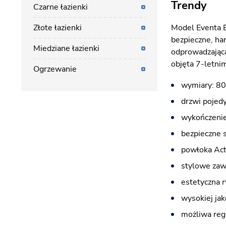
Trendy
Czarne łazienki
Złote łazienki
Model Eventa B
bezpieczne, ha
Miedziane łazienki
odprowadzająca
objęta 7-letni
Ogrzewanie
wymiary: 80
drzwi pojed
wykończenie
bezpieczne 
powłoka Acti
stylowe zawi
estetyczna r
wysokiej jak
możliwa reg