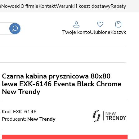
e
Nowości
O firmie
Kontakt
Warunki i koszt dostawy
Rabaty
Twoje konto
Ulubione
Koszyk
Czarna kabina prysznicowa 80x80
lewa EXK-6146 Eventa Black Chrome
New Trendy
EXK-6146
Producent:
New Trendy