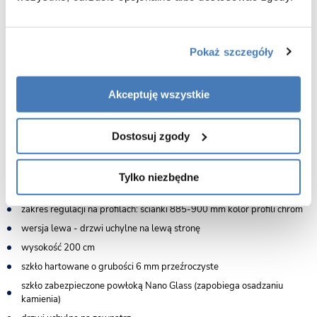
Pokaż szczegóły
Akceptuję wszystkie
Dostosuj zgody
Cechy kabiny prysznicowej 100x90 Atlas Chrom Rea:
wymiary 100 cm drzwi x 90 cm ścianka
Tylko niezbędne
zakres regulacji na profilach: drzwi 972-987 mm kolor profili chrom
zakres regulacji na profilach: ścianki 885-900 mm kolor profili chrom
wersja lewa - drzwi uchylne na lewą stronę
wysokość 200 cm
szkło hartowane o grubości 6 mm przeźroczyste
szkło zabezpieczone powłoką Nano Glass (zapobiega osadzaniu
kamienia)