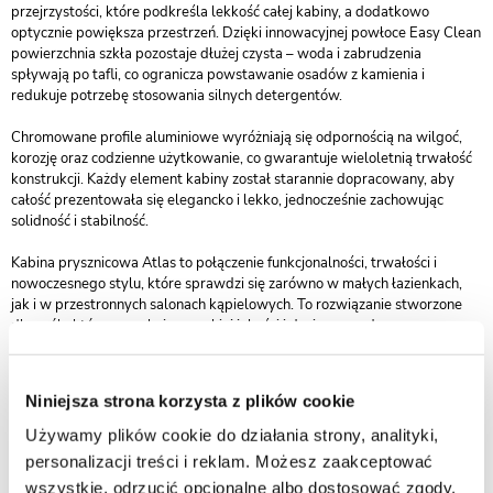
przejrzystości, które podkreśla lekkość całej kabiny, a dodatkowo
optycznie powiększa przestrzeń. Dzięki innowacyjnej powłoce Easy Clean
powierzchnia szkła pozostaje dłużej czysta – woda i zabrudzenia
spływają po tafli, co ogranicza powstawanie osadów z kamienia i
redukuje potrzebę stosowania silnych detergentów.
Chromowane profile aluminiowe wyróżniają się odpornością na wilgoć,
korozję oraz codzienne użytkowanie, co gwarantuje wieloletnią trwałość
konstrukcji. Każdy element kabiny został starannie dopracowany, aby
całość prezentowała się elegancko i lekko, jednocześnie zachowując
solidność i stabilność.
Kabina prysznicowa Atlas to połączenie funkcjonalności, trwałości i
nowoczesnego stylu, które sprawdzi się zarówno w małych łazienkach,
jak i w przestronnych salonach kąpielowych. To rozwiązanie stworzone
dla osób, które poszukują wysokiej jakości i designu zgodnego z
najnowszymi trendami aranżacyjnymi.
Niniejsza strona korzysta z plików cookie
Używamy plików cookie do działania strony, analityki,
personalizacji treści i reklam. Możesz zaakceptować
wszystkie, odrzucić opcjonalne albo dostosować zgody.