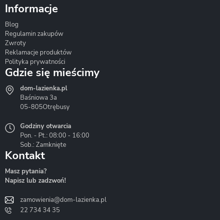
Informacje
Blog
Corsan
Gante
Hydrosan
Regulamin zakupów
Zwroty
Reklamacje produktów
Polityka prywatności
Gdzie się mieścimy
dom-lazienka.pl
Hydrostop
Inea
Invena
Baśniowa 3a
05-805
Otrębusy
Godziny otwarcia
Pon. - Pt.: 08:00 - 16:00
Sob.: Zamknięte
Kontakt
Liveno
Loge Garden
Massi
Masz pytania?
Napisz lub zadzwoń!
zamowienia@dom-lazienka.pl
22 734 34 35